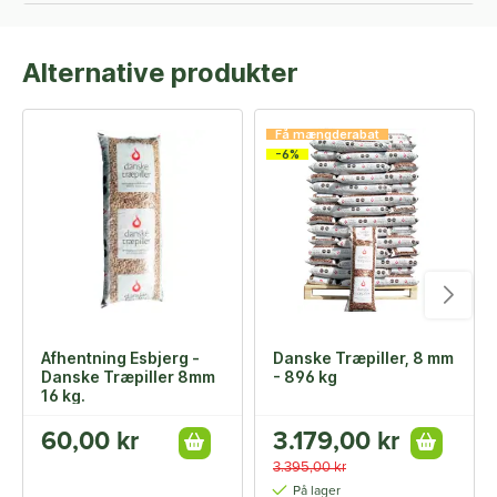
Alternative produkter
Få mængderabat
-6%
Afhentning Esbjerg -
Danske Træpiller, 8 mm
Danske Træpiller 8mm
- 896 kg
16 kg.
60,00 kr
3.179,00 kr
3.395,00 kr
På lager