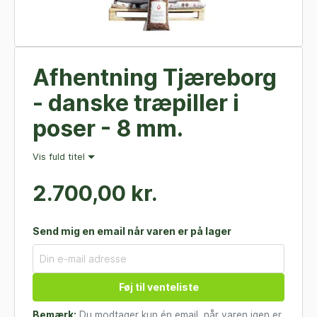
Afhentning Tjæreborg
- danske træpiller i
poser - 8 mm.
Vis fuld titel
2.700,00 kr.
Send mig en email når varen er på lager
Føj til venteliste
Bemærk:
Du modtager kun én email, når varen igen er