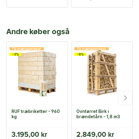
Andre køber også
Få mængderabat
Få mængderabat
-3%
-8%
RUF træbriketter - 960
Ovntørret Birk i
kg
brændetårn - 1,8 m3
3.195,00 kr
2.849,00 kr