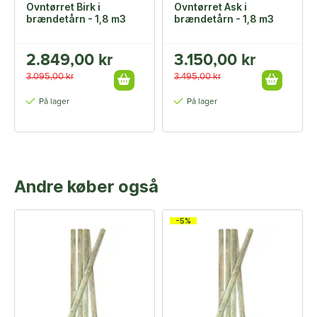
Ovntørret Birk i
Ovntørret Ask i
brændetårn - 1,8 m3
brændetårn - 1,8 m3
2.849,00 kr
3.150,00 kr
3.095,00 kr
3.495,00 kr
På lager
På lager
Andre køber også
-5%