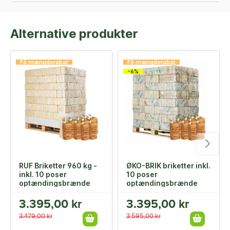
Alternative produkter
Få mængderabat
Få mængderabat
-6%
RUF Briketter 960 kg -
ØKO-BRIK briketter inkl.
inkl. 10 poser
10 poser
optændingsbrænde
optændingsbrænde
3.395,00 kr
3.395,00 kr
3.479,00 kr
3.595,00 kr