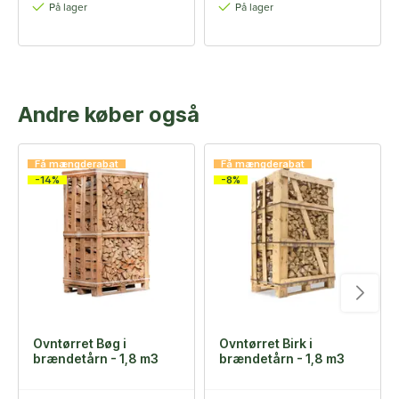
På lager
På lager
Andre køber også
Få mængderabat
Få mængderabat
-14%
-8%
Ovntørret Bøg i
Ovntørret Birk i
brændetårn - 1,8 m3
brændetårn - 1,8 m3