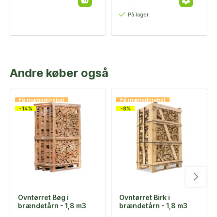
På lager
Andre køber også
Få mængderabat
Få mængderabat
-14%
-8%
Ovntørret Bøg i
Ovntørret Birk i
brændetårn - 1,8 m3
brændetårn - 1,8 m3