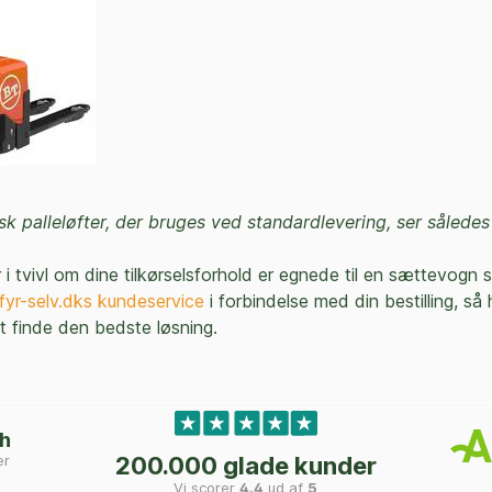
isk palleløfter, der bruges ved standardlevering, ser således
 i tvivl om dine tilkørselsforhold er egnede til en sættevogn 
fyr-selv.dks kundeservice
i forbindelse med din bestilling, så 
t finde den bedste løsning.
ch
er
200.000 glade kunder
Vi scorer
4,4
ud af
5