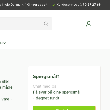
g i hele Danmark:
1-3 hverdage*
Kundeservice tlf.:
70 27 27 69
nu
Spørgsmål?
 eller
Chat med os
de måde:
Få svar på dine spørgsmål
- døgnet rundt.
 vare -