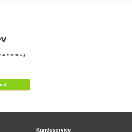
ev
nkurrencer og
eld
Kundeservice