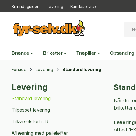
Brændeguiden
Levering
Kundeservice
Brænde
Briketter
Træpiller
Optænding
Forside
Levering
Standard levering
Levering
Stand
Standard levering
Når du for
briketter
Tilpasset levering
Tilkørselsforhold
Levering
oftest 1-
Aflæsning med palleløfter