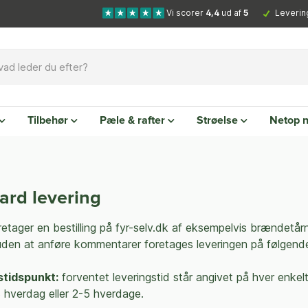
Vi scorer
4,4
ud af
5
Leverin
Tilbehør
Pæle & rafter
Strøelse
Netop 
ard levering
etager en bestilling på fyr-selv.dk af eksempelvis brændetårn
 uden at anføre kommentarer foretages leveringen på følgen
stidspunkt:
forventet leveringstid står angivet på hver enkelt
3 hverdag eller 2-5 hverdage.