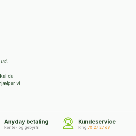
 ud.
skal du
hjælper vi
Anyday betaling
Kundeservice
Rente- og gebyrfri
Ring
70 27 27 69