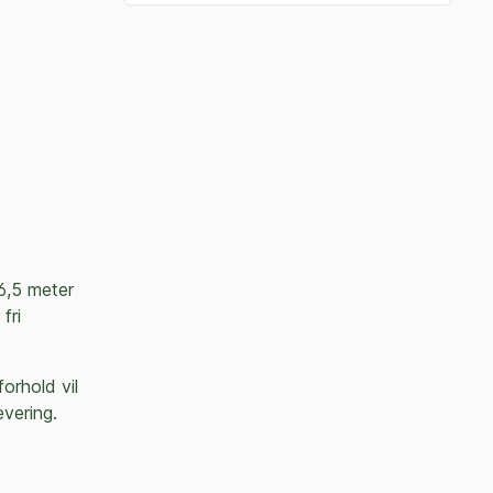
16,5 meter
fri
orhold vil
vering.