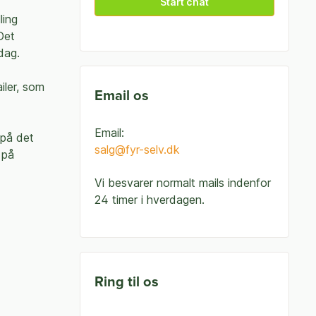
Start chat
ling
Det
dag.
iler, som
Email os
Email:
 på det
salg@fyr-selv.dk
 på
Vi besvarer normalt mails indenfor
24 timer i hverdagen.
Ring til os