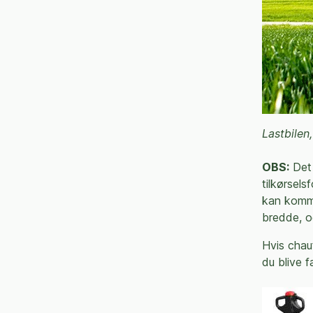
Lastbilen,
OBS:
Det 
tilkørsels
kan komme
bredde, og
Hvis chau
du blive 