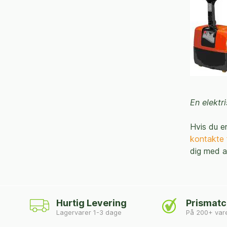
En elektr
Hvis du er
kontakte 
dig med a
Hurtig Levering
Prismat
Lagervarer 1-3 dage
På 200+ var