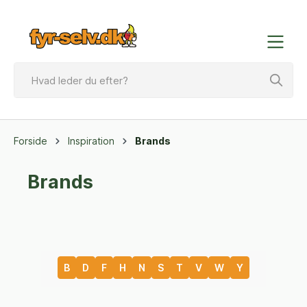
Forside
Inspiration
Brands
Brands
B
D
F
H
N
S
T
V
W
Y