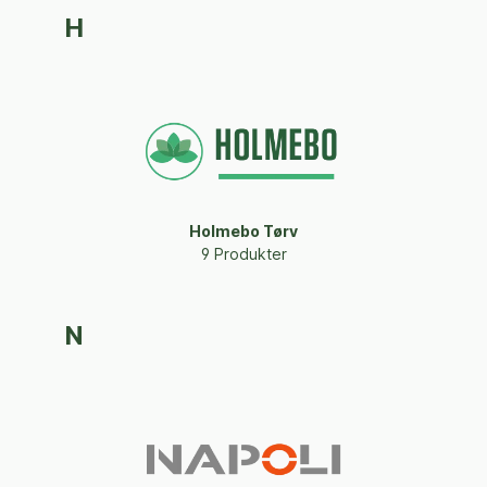
H
Holmebo Tørv
9 Produkter
N