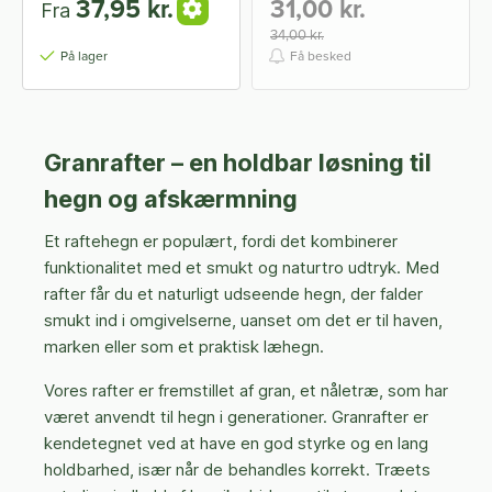
37,95 kr.
31,00 kr.
Fra
34,00 kr.
På lager
Få besked
Granrafter – en holdbar løsning til
hegn og afskærmning
Et raftehegn er populært, fordi det kombinerer
funktionalitet med et smukt og naturtro udtryk. Med
rafter får du et naturligt udseende hegn, der falder
smukt ind i omgivelserne, uanset om det er til haven,
marken eller som et praktisk læhegn.
Vores rafter er fremstillet af gran, et nåletræ, som har
været anvendt til hegn i generationer.
Granrafter er
kendetegnet ved at have en god styrke og en lang
holdbarhed, især når de behandles korrekt. Træets