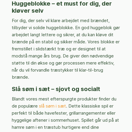
Huggeblokke – et must for dig, der
kløver selv
For dig, der selv vil klare arbejdet med brændet,
tilbyder vi solide huggeblokke. En god huggeblok gør
arbejdet langt lettere og sikrer, at du kan kløve dit
brænde på en stabil og sikker måde. Vores blokke er
fremstillet i slidstærkt træ og er designet til at
modstå mange års brug. De giver den nødvendige
støtte til din økse og gør processen mere effektiv,
når du vil forvandle træstykker til klar-til-brug
brænde.
Slå søm i sæt – sjovt og socialt
Blandt vores mest efterspurgte produkter finder du
de populære
slå søm i sæt
. Dette klassiske spil er
perfekt til både havefester, grillarrangementer eller
hyggelige aftener i sommerhuset. Spillet går ud på at
hamre søm i en træstub hurtigere end dine