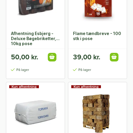
Afhentning Esbjerg -
Flame tændbreve - 100
Deluxe Bøgebriketter,
stk i pose
10kg pose
50,00 kr.
39,00 kr.
På lager
På lager
Kun afhentning
Kun afhentning