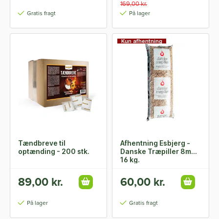
169,00 kr.
Gratis fragt
På lager
Kun afhentning
Tændbreve til
Afhentning Esbjerg -
optænding - 200 stk.
Danske Træpiller 8mm
16 kg.
89,00 kr.
60,00 kr.
På lager
Gratis fragt