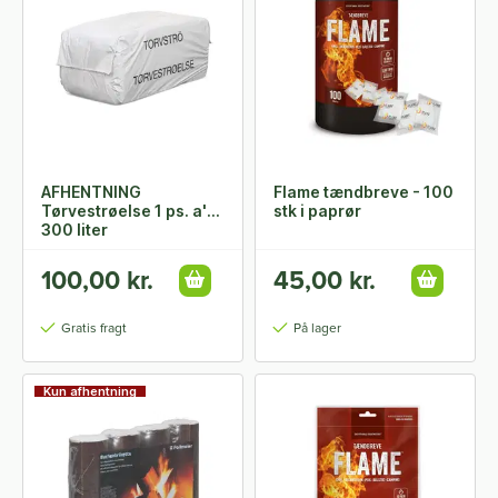
AFHENTNING
Flame tændbreve - 100
Tørvestrøelse 1 ps. a'
stk i paprør
300 liter
100,00 kr.
45,00 kr.
Gratis fragt
På lager
Kun afhentning