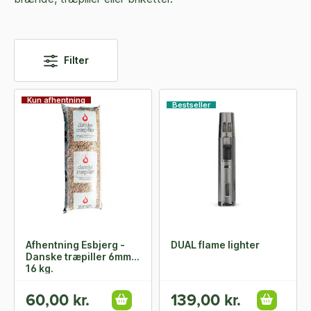
Filter
Kun afhentning
Bestseller
Afhentning Esbjerg -
DUAL flame lighter
Danske træpiller 6mm -
16 kg.
60,00 kr.
139,00 kr.