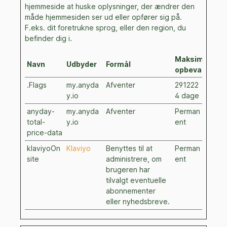
hjemmeside at huske oplysninger, der ændrer den
måde hjemmesiden ser ud eller opfører sig på.
F.eks. dit foretrukne sprog, eller den region, du
befinder dig i.
Maksimal
Navn
Udbyder
Formål
opbevaringsti
.Flags
my.anyda
Afventer
291222
y.io
4 dage
anyday-
my.anyda
Afventer
Perman
total-
y.io
ent
price-data
klaviyoOn
Klaviyo
Benyttes til at
Perman
site
administrere, om
ent
brugeren har
tilvalgt eventuelle
abonnementer
eller nyhedsbreve.