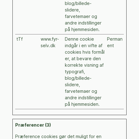
blog/billede-
slidere,
farvetemaer og
andre indstillinger
på hjemmesiden.
tTf
www.fyr-
Denne cookie
Perman
selv.dk
indgår i en vifte af
ent
cookies hvis formål
er, at bevare den
korrekte visning af
typografi,
blog/billede-
slidere,
farvetemaer og
andre indstillinger
på hjemmesiden.
Præferencer (3)
Præference cookies gør det muligt for en