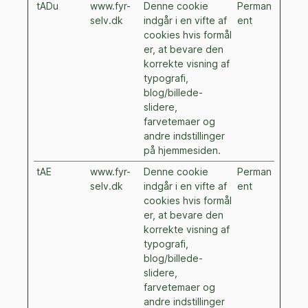
tADu
www.fyr-
Denne cookie
Perman
selv.dk
indgår i en vifte af
ent
cookies hvis formål
er, at bevare den
korrekte visning af
typografi,
blog/billede-
slidere,
farvetemaer og
andre indstillinger
på hjemmesiden.
tAE
www.fyr-
Denne cookie
Perman
selv.dk
indgår i en vifte af
ent
cookies hvis formål
er, at bevare den
korrekte visning af
typografi,
blog/billede-
slidere,
farvetemaer og
andre indstillinger