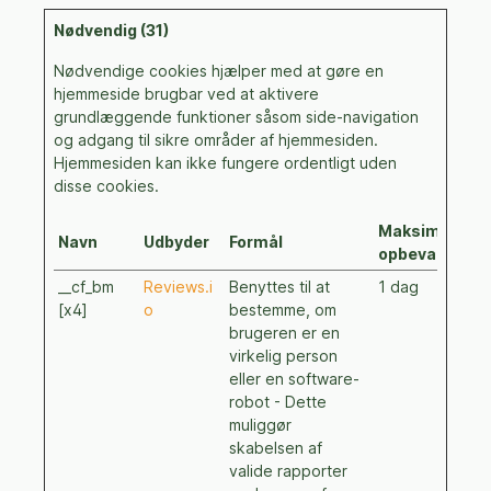
Nødvendig (31)
Nødvendige cookies hjælper med at gøre en
hjemmeside brugbar ved at aktivere
grundlæggende funktioner såsom side-navigation
og adgang til sikre områder af hjemmesiden.
Hjemmesiden kan ikke fungere ordentligt uden
disse cookies.
Maksimal
Navn
Udbyder
Formål
opbevaringsti
__cf_bm
Reviews.i
Benyttes til at
1 dag
[x4]
o
bestemme, om
brugeren er en
virkelig person
eller en software-
robot - Dette
muliggør
skabelsen af
valide rapporter