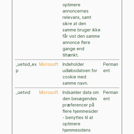
optimere
annoncernes
relevans, samt
sikre at den
samme bruger ikke
får vist den samme
annonce flere
gange end
tiltænkt.
_uetsid_ex
Microsoft
Indeholder
Perman
p
udløbsdatoen for
ent
cookie med
samme navn.
_uetvid
Microsoft
Indsamler data om
Perman
den besøgendes
ent
præferencer på
flere hjemmesider
- benyttes til at
optimere
hjemmesidens