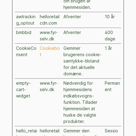
om brugen af
hjemmesiden.
awtrackin
helloretail
Afventer
10 år
g_optout
cdn.com
bmbbid
www.fyr-
Afventer
400
selv.dk
dage
CookieCo
Cookiebo
Gemmer
1 år
nsent
t
brugerens cookie-
samtykke-tilstand
for det aktuelle
domæne.
empty-
www.fyr-
Nødvendig for
Perman
cart-
selv.dk
hjemmesidens
ent
widget
indkøbsvogns-
funktion. Tillader
hjemmesiden at
huske de valgte
produkter.
hello_retai
helloretail
Gemmer den
Sessio