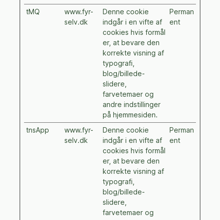
tMQ
www.fyr-
Denne cookie
Perman
selv.dk
indgår i en vifte af
ent
cookies hvis formål
er, at bevare den
korrekte visning af
typografi,
blog/billede-
slidere,
farvetemaer og
andre indstillinger
på hjemmesiden.
tnsApp
www.fyr-
Denne cookie
Perman
selv.dk
indgår i en vifte af
ent
cookies hvis formål
er, at bevare den
korrekte visning af
typografi,
blog/billede-
slidere,
farvetemaer og