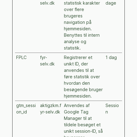
selv.dk
statistisk karakter
dage
over flere
brugeres
navigation på
hjemmesiden.
Benyttes til intern
analyse og
statistik.
FPLC
fyr-
Registrerer et
1 dag
selv.dk
unikt ID, der
anvendes til at
føre statistik over
hvordan den
besøgende bruger
hjemmesiden.
gtm_sessi
aktigzkm.f
Anvendes af
Sessio
on_id
yr-selv.dk
Google Tag
n
Manager til at
tildele besøget et
unikt session-ID, så