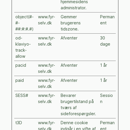
hjemmesidens
administrator.
object(#-
www.fyr-
Gemmer
Perman
#-
selv.dk
brugerens
ent
##:#:#.#)
tidszone.
od-
www.fyr-
Afventer
30
klaviyo-
selv.dk
dage
track-
allow
pacid
www.fyr-
Afventer
1 år
selv.dk
paid
www.fyr-
Afventer
1 år
selv.dk
SESS#
www.fyr-
Bevarer
Sessio
selv.dk
brugertilstand på
n
tværs af
sideforespørgsler.
t3D
www.fyr-
Denne cookie
Perman
selv.dk
indgår i en vifte af
ent