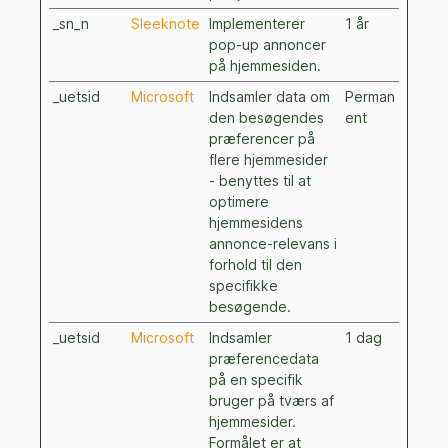
_sn_n
Sleeknote
Implementerer
1 år
pop-up annoncer
på hjemmesiden.
_uetsid
Microsoft
Indsamler data om
Perman
den besøgendes
ent
præferencer på
flere hjemmesider
- benyttes til at
optimere
hjemmesidens
annonce-relevans i
forhold til den
specifikke
besøgende.
_uetsid
Microsoft
Indsamler
1 dag
præferencedata
på en specifik
bruger på tværs af
hjemmesider.
Formålet er at