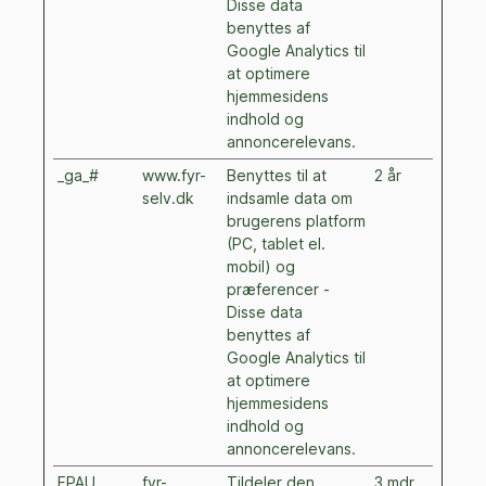
Disse data
benyttes af
Google Analytics til
at optimere
hjemmesidens
indhold og
annoncerelevans.
_ga_#
www.fyr-
Benyttes til at
2 år
selv.dk
indsamle data om
brugerens platform
(PC, tablet el.
mobil) og
præferencer -
Disse data
benyttes af
Google Analytics til
at optimere
hjemmesidens
indhold og
annoncerelevans.
FPAU
fyr-
Tildeler den
3 mdr.