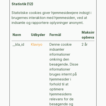
Statistik (12)
Statistiske cookies giver hjemmesideejere indsigt i
brugernes interaktion med hjemmesiden, ved at
indsamle og rapportere oplysninger anonymt.
Maksimal
Navn
Udbyder
Formål
opbevaringsti
__kla_id
Klaviyo
Denne cookie
2 år
indsamler
informationer
omkring den
besøgende. Disse
informationer
bruges internt på
hjemmesider i
forhold til at
optimere
hjemmesidens
relevans for de
besøgende og