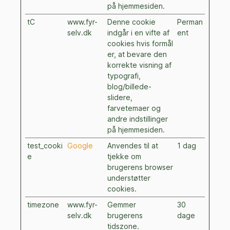
på hjemmesiden.
tC
www.fyr-
Denne cookie
Perman
selv.dk
indgår i en vifte af
ent
cookies hvis formål
er, at bevare den
korrekte visning af
typografi,
blog/billede-
slidere,
farvetemaer og
andre indstillinger
på hjemmesiden.
test_cooki
Google
Anvendes til at
1 dag
e
tjekke om
brugerens browser
understøtter
cookies.
timezone
www.fyr-
Gemmer
30
selv.dk
brugerens
dage
tidszone.