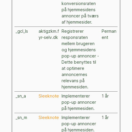
konversionsraten
på hjemmesidens
annoncer på tværs
af hjemmesider.
_gcl_ls
aktigzkm.f
Registrerer
Perman
yr-selv.dk
responsraten
ent
mellem brugeren
og hjemmesidens
pop-up annoncer -
Dette benyttes til
at optimere
annoncernes
relevans på
hjemmesiden.
_sn_a
Sleeknote
Implementerer
1 år
pop-up annoncer
på hjemmesiden.
_sn_m
Sleeknote
Implementerer
1 år
pop-up annoncer
på hjemmesiden.