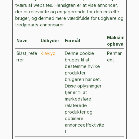
tværs af websites. Hensigten er at vise annoncer,
der er relevante og engagerende for den enkelte
bruger, og dermed mere værdifulde for udgivere og
tredjeparts-annoncører.
Maksimal
Navn
Udbyder
Formål
opbevaringsti
$last_refe
Klaviyo
Denne cookie
Perman
rrer
bruges til at
ent
bestemme hvilke
produkter
brugeren har set.
Disse oplysninger
tjener til at
markedsføre
relaterede
produkter og
optimere
annonceeffektivite
t.