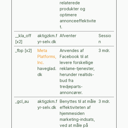
relaterede
produkter og
optimere
annonceeffektivite
t.
__kla_off
aktigzkm.f
Afventer
Sessio
[x2]
yr-selv.dk
n
_fbp [x2]
Meta
Anvendes af
3 mdr.
Platforms,
Facebook til at
Inc.
levere forskellige
haveglad.
reklame-tjenester,
dk
herunder realtids-
bud fra
tredjeparts-
annoncører.
_gcl_au
aktigzkm.f
Benyttes til at måle
3 mdr.
yr-selv.dk
effektiviteten af
hjemmesiden
marketing-indsats,
ved at måle på