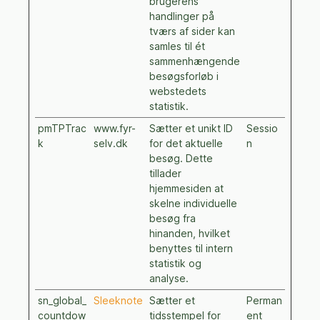
brugerens
handlinger på
tværs af sider kan
samles til ét
sammenhængende
besøgsforløb i
webstedets
statistik.
pmTPTrac
www.fyr-
Sætter et unikt ID
Sessio
k
selv.dk
for det aktuelle
n
besøg. Dette
tillader
hjemmesiden at
skelne individuelle
besøg fra
hinanden, hvilket
benyttes til intern
statistik og
analyse.
sn_global_
Sleeknote
Sætter et
Perman
countdow
tidsstempel for
ent