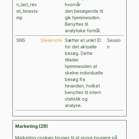
n_last_res
hvornår
et_timesta
den besøgende til
mp
gik hjemmesiden.
Benyttes til
analytiske formål.
SNS
Sleeknote
Sætter et unikt ID
Sessio
for det aktuelle
n
besøg. Dette
tillader
hjemmesiden at
skelne individuelle
besøg fra
hinanden, hvilket
benyttes til intern
statistik og
analyse.
Marketing (28)
Marketing cookies bruges til at spore brugere på