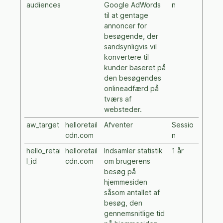
audiences
Google AdWords
n
til at gentage
annoncer for
besøgende, der
sandsynligvis vil
konvertere til
kunder baseret på
den besøgendes
onlineadfærd på
tværs af
websteder.
aw_target
helloretail
Afventer
Sessio
cdn.com
n
hello_retai
helloretail
Indsamler statistik
1 år
l_id
cdn.com
om brugerens
besøg på
hjemmesiden
såsom antallet af
besøg, den
gennemsnitlige tid