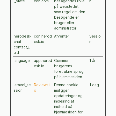
l_state
cdn.com
besøgendes rolle
n
på webstedet,
som regel om den
besøgende er
bruger eller
administrator
herodesk-
cdn.herod
Afventer
Sessio
chat-
esk.io
n
contact_u
uid
language
app.herod
Gemmer
1 år
esk.io
brugerens
foretrukne sprog
på hjemmesiden.
laravel_se
Reviews.i
Denne cookie
1 dag
ssion
o
muliggør
opdateringer og
indlejring af
indhold på
hjemmesiden for