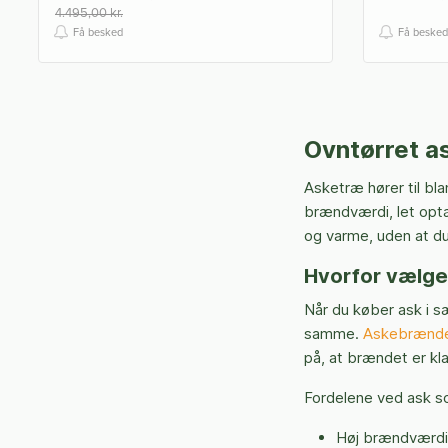
4.495,00 kr.
Få besked
Få besked
Ovntørret a
Asketræ hører til bl
brændværdi, let opt
og varme, uden at d
Hvorfor vælge
Når du køber ask i s
samme.
Askebrænd
på, at brændet er kla
Fordelene ved ask 
Høj brændværdi –