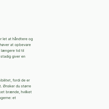
r let at håndtere og
behøver at opbevare
længere tid til
 stadig giver en
ilitet, fordi de er
t. Ønsker du større
ket brænde, hvilket
ngerne: et