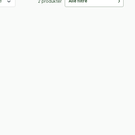
le
Alle filtre
2 produkter