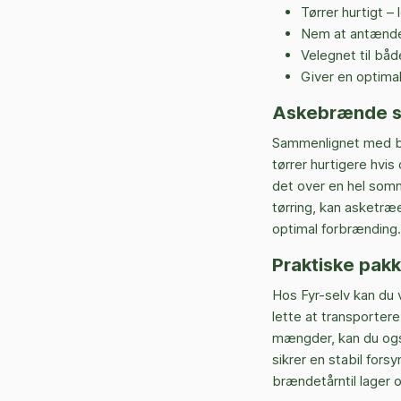
Tørrer hurtigt – l
Nem at antænde
Velegnet til bå
Giver en optima
Askebrænde s
Sammenlignet med bøg
tørrer hurtigere hvi
det over en hel somme
tørring, kan asketræe
optimal forbrænding.
Praktiske pakk
Hos Fyr-selv kan du v
lette at transportere
mængder, kan du ogs
sikrer en stabil for
brændetårntil lager 