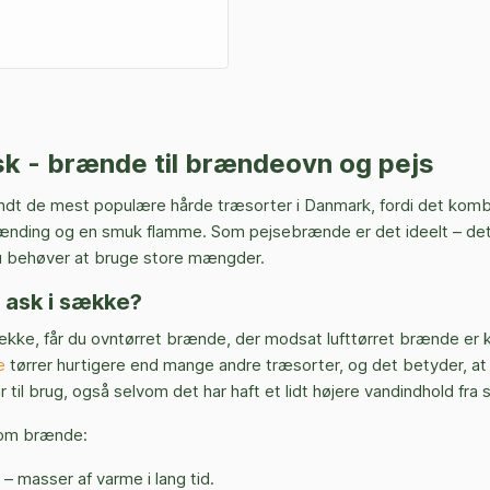
sk - brænde til brændeovn og pejs
andt de mest populære hårde træsorter i Danmark, fordi det komb
ænding og en smuk flamme. Som pejsebrænde er det ideelt – de
u behøver at bruge store mængder.
 ask i sække?
ække, får du ovntørret brænde, der modsat lufttørret brænde er k
e
tørrer hurtigere end mange andre træsorter, og det betyder, at
r til brug, også selvom det har haft et lidt højere vandindhold fra 
som brænde:
 masser af varme i lang tid.