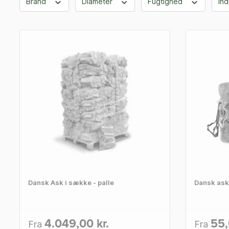
Brand
Diameter
Fugtighed
In
Dansk Ask i sække - palle
Dansk ask
4.049,00 kr.
55,
Fra
Fra