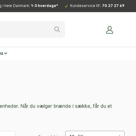
g i hele Danmark:
1-3 hverdage*
Kundeservice tlf.:
70 27 27 69
nu
re enheder. Når du vælger brænde i sække, får du et