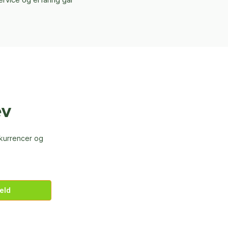
ev
nkurrencer og
eld