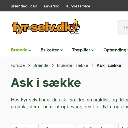
Brændeguiden
Levering
Kundeservice
Brænde
Briketter
Træpiller
Optænding
Forside
Brænde
Brænde i sække
Ask i sække
Ask i sække
Hos Fyr-selv finder du ask i sække, en praktisk og flek
produkt, der er nemt at opbevare, nemt at flytte og alti