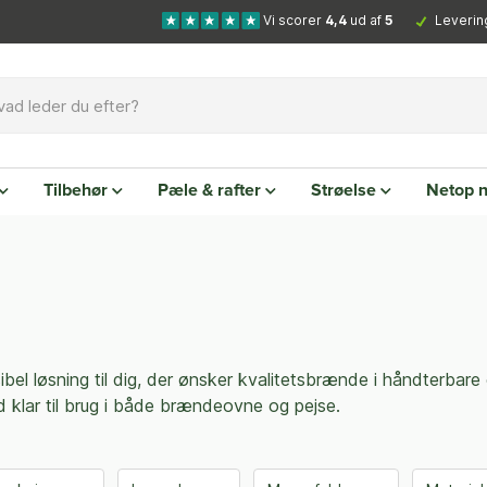
Vi scorer
4,4
ud af
5
Leverin
Tilbehør
Pæle & rafter
Strøelse
Netop 
sibel løsning til dig, der ønsker kvalitetsbrænde i håndterba
d klar til brug i både brændeovne og pejse.