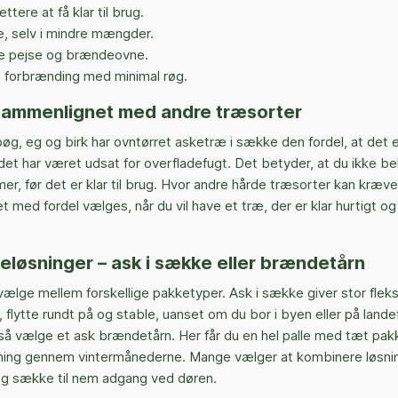
ettere at få klar til brug.
, selv i mindre mængder.
de pejse og brændeovne.
l forbrænding med minimal røg.
ammenlignet med andre træsorter
, eg og birk har ovntørret asketræ i sække den fordel, at det e
s det har været udsat for overfladefugt. Det betyder, at du ikke 
r, før det er klar til brug. Hvor andre hårde træsorter kan kræve 
t med fordel vælges, når du vil have et træ, der er klar hurtigt og
eløsninger – ask i sække eller brændetårn
ælge mellem forskellige pakketyper. Ask i sække giver stor fleksib
, flytte rundt på og stable, uanset om du bor i byen eller på lande
å vælge et ask brændetårn. Her får du en hel palle med tæt pak
syning gennem vintermånederne. Mange vælger at kombinere løsni
og sække til nem adgang ved døren.