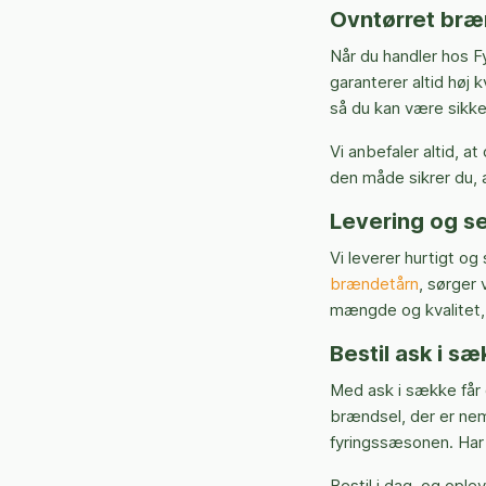
Ovntørret br
Når du handler hos F
garanterer altid høj 
så du kan være sikker
Vi anbefaler altid, at
den måde sikrer du, 
Levering og s
Vi leverer hurtigt og
brændetårn
, sørger 
mængde og kvalitet, 
Bestil ask i s
Med ask i sække får 
brændsel, der er nem
fyringssæsonen. Har du
Bestil i dag, og ople