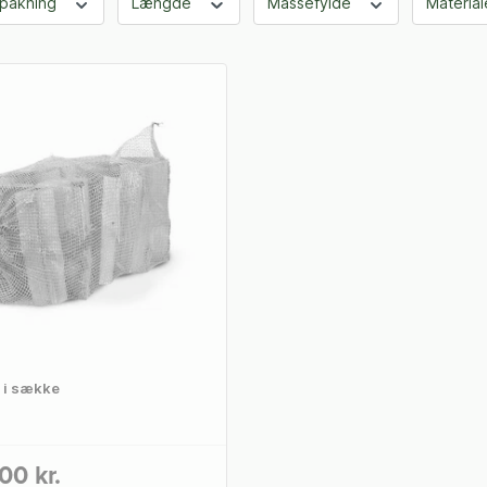
dpakning
Længde
Massefylde
Materia
 i sække
00 kr.