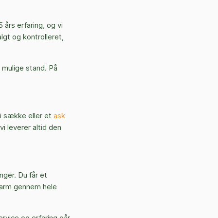
års erfaring, og vi
lgt og kontrolleret,
t mulige stand. På
 i sække eller et
ask
vi leverer altid den
nger. Du får et
 varm gennem hele
ervice og erfaring går