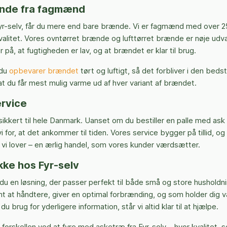
ænde fra fagmænd
yr-selv, får du mere end bare brænde. Vi er fagmænd med over 25 
kvalitet. Vores ovntørret brænde og lufttørret brænde er nøje udva
 på, at fugtigheden er lav, og at brændet er klar til brug.
 du
opbevarer brændet
tørt og luftigt, så det forbliver i den beds
at du får mest mulig varme ud af hver variant af brændet.
ervice
 sikkert til hele Danmark. Uanset om du bestiller en palle med ask
vi for, at det ankommer til tiden. Vores service bygger på tillid, og 
vi lover – en ærlig handel, som vores kunder værdsætter.
ække hos Fyr-selv
du en løsning, der passer perfekt til både små og store husholdni
t at håndtere, giver en optimal forbrænding, og som holder dig
 brug for yderligere information, står vi altid klar til at hjælpe.
v forskellen ved at fyre med asketræ fra Fyr-selv – hvor kvalitet, s