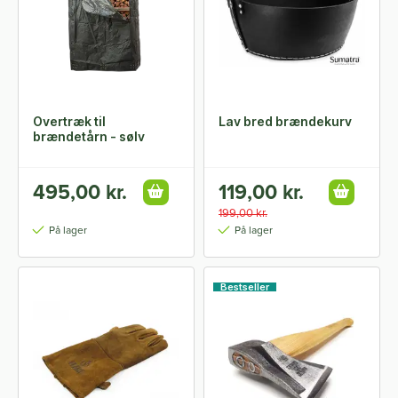
Overtræk til
Lav bred brændekurv
brændetårn - sølv
495,00 kr.
119,00 kr.
199,00 kr.
På lager
På lager
Bestseller