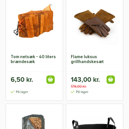
Tom netsæk - 40 liters
Flame luksus
brændesæk
grillhandskesæt
6,50 kr.
143,00 kr.
179,00 kr.
På lager
På lager