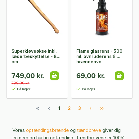
Superkløveøkse inkl.
Flame glasrens - 500
læderbeskyttelse - 80
ml. ovnruderens til
cm
brændeovn
749,00 kr.
69,00 kr.
799,00 kr.
På lager
På lager
1
2
3
Vores
optændingsbrænde
og
tændbreve
giver dig
en nem og hurtig optænding. Tændbrevene er 100%