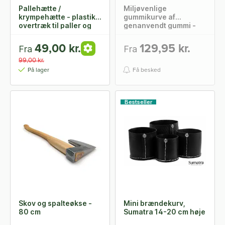
Pallehætte /
Miljøvenlige
krympehætte - plastik
gummikurve af
overtræk til paller og
genanvendt gummi -
brændetårne
flere størrelser
49,00 kr.
129,95 kr.
Fra
Fra
99,00 kr.
På lager
Få besked
Bestseller
Skov og spalteøkse -
Mini brændekurv,
80 cm
Sumatra 14-20 cm høje