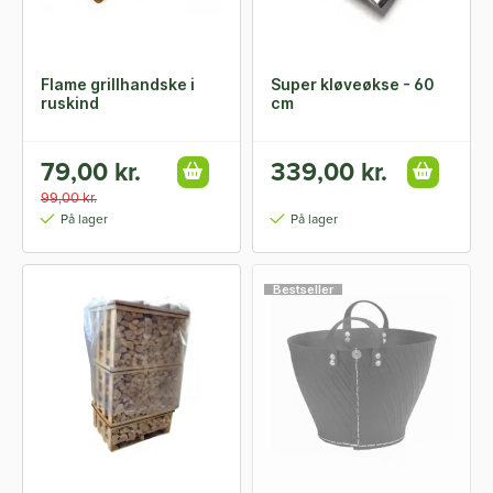
Flame grillhandske i
Super kløveøkse - 60
ruskind
cm
79,00 kr.
339,00 kr.
99,00 kr.
På lager
På lager
Bestseller