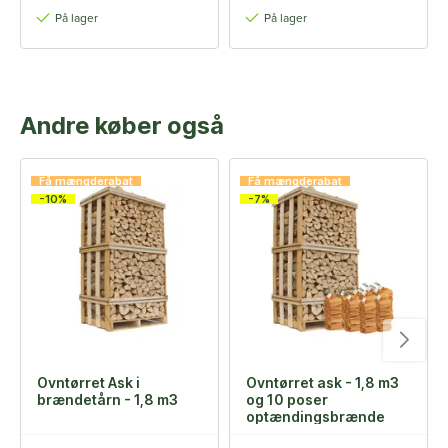
På lager
På lager
Andre køber også
Få mængderabat
Få mængderabat
-10%
-7%
Ovntørret Ask i
Ovntørret ask - 1,8 m3
brændetårn - 1,8 m3
og 10 poser
optændingsbrænde