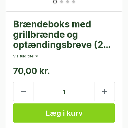
Brændeboks med
grillbrænde og
optændingsbreve (25
stk)
Vis fuld titel
70,00 kr.
Læg i kurv