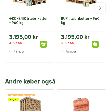
ØKO-BRIK træbriketter
RUF træbriketter - 960
- 960 kg
kg
3.195,00 kr
3.195,00 kr
3.495,00 kr
3.295,00 kr
På lager
På lager
Andre køber også
Få mængderabat
-10%