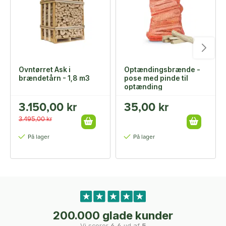
Ovntørret Ask i
Optændingsbrænde -
brændetårn - 1,8 m3
pose med pinde til
optænding
3.150,00 kr
35,00 kr
3.495,00 kr
På lager
På lager
200.000 glade kunder
Vi scorer
4,4
ud af
5