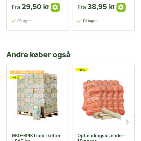
29,50 kr
38,95 kr
Fra
Fra
På lager
På lager
Andre køber også
-8%
Få mængderabat
-9%
ØKO-BRIK træbriketter
Optændingsbrænde -
- 960 kg
10 poser