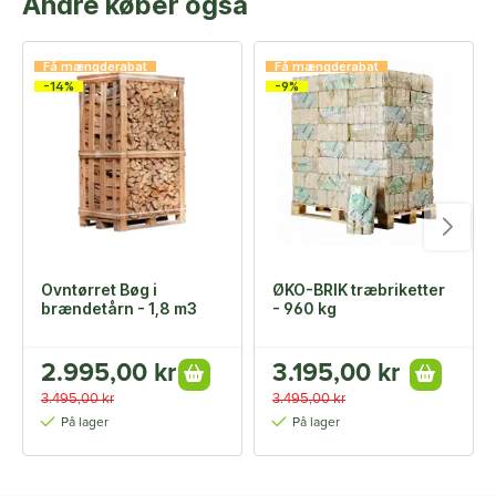
Andre køber også
Få mængderabat
Få mængderabat
-14%
-9%
Ovntørret Bøg i
ØKO-BRIK træbriketter
brændetårn - 1,8 m3
- 960 kg
2.995,00 kr
3.195,00 kr
3.495,00 kr
3.495,00 kr
På lager
På lager