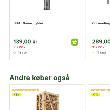
DUAL flame lighter
Optænding
139,00 kr
289,00
169,00 kr
349,00 kr
På lager
På lager
Andre køber også
Få mængderabat
Få mængder
-8%
-7%