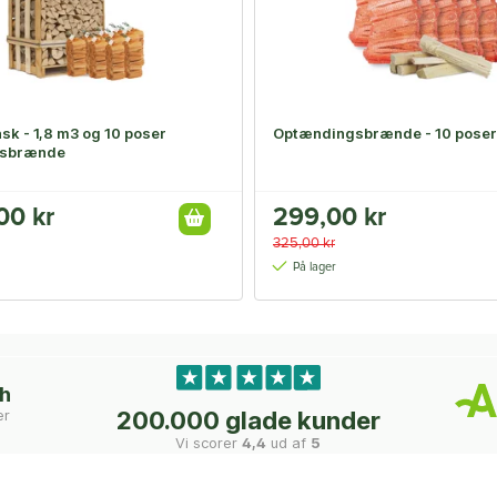
sk - 1,8 m3 og 10 poser
Optændingsbrænde - 10 poser
gsbrænde
00 kr
299,00 kr
325,00 kr
På lager
ch
er
200.000 glade kunder
Vi scorer
4,4
ud af
5