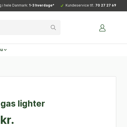
g i hele Danmark:
1-3 hverdage*
Kundeservice tlf.:
70 27 27 69
nu
 gas lighter
kr.