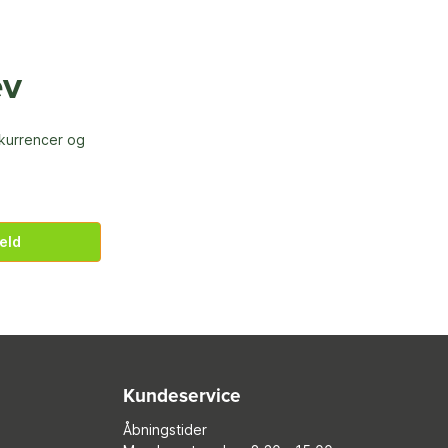
ev
nkurrencer og
eld
Kundeservice
Åbningstider