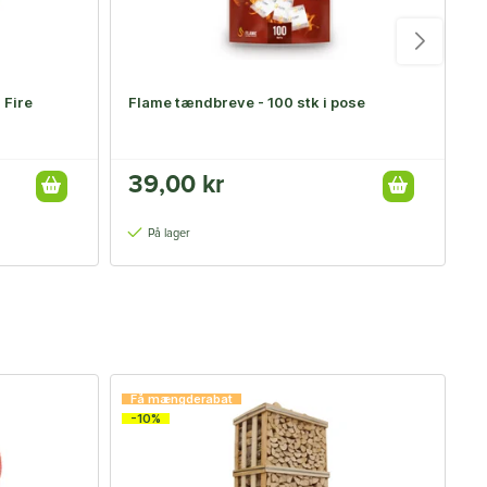
 Fire
Flame tændbreve - 100 stk i pose
T
39,00 kr
3
På lager
Få mængderabat
F
-10%