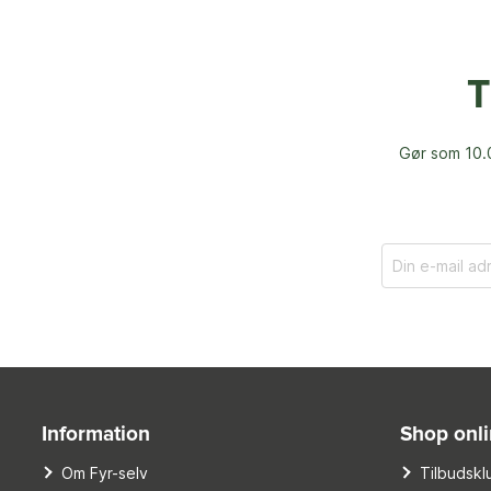
T
Gør som 10.0
Information
Shop onl
Om Fyr-selv
Tilbudskl