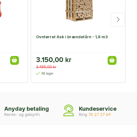
Ovntørret Ask i brændetårn - 1,8 m3
D
2
3.150,00 kr
F
3.495,00 kr
2
På lager
Anyday betaling
Kundeservice
Rente- og gebyrfri
Ring
70 27 27 69