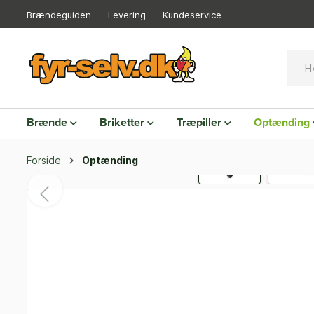
Brændeguiden
Levering
Kundeservice
Brænde
Briketter
Træpiller
Optænding
Forside
Optænding