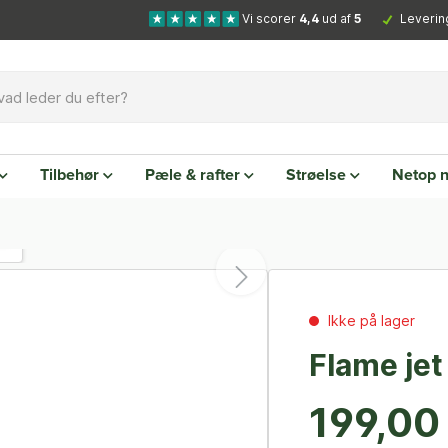
Vi scorer
4,4
ud af
5
Leverin
Tilbehør
Pæle & rafter
Strøelse
Netop 
Ikke på lager
Flame jet
199,00 