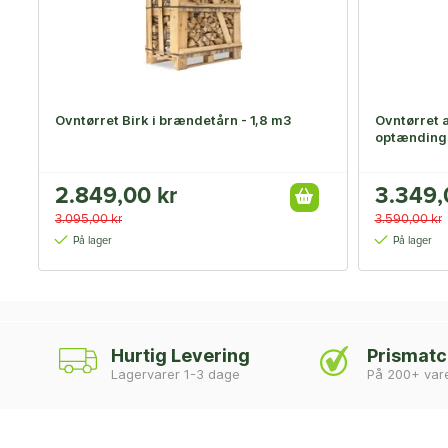
Ovntørret Birk i brændetårn - 1,8 m3
Ovntørret a
optændin
2.849,00 kr
3.349,
3.095,00 kr
3.590,00 kr
På lager
På lager
Hurtig Levering
Prismat
Lagervarer 1-3 dage
På 200+ var