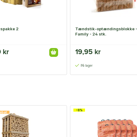
spakke 2
Tændstik-optændingsblokke -
Family - 24 stk.
 kr
19,95 kr
På lager
-8%
abat