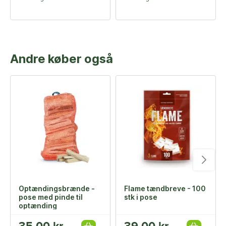
Andre køber også
Optændingsbrænde -
Flame tændbreve - 100
pose med pinde til
stk i pose
optænding