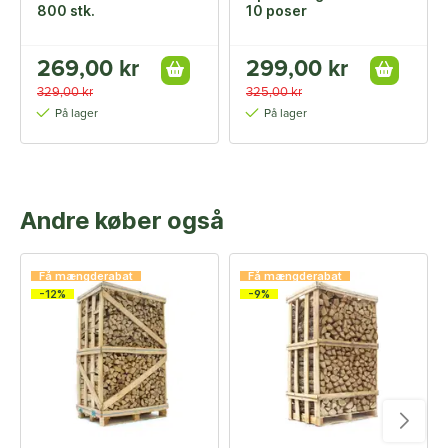
800 stk.
10 poser
269,00 kr
299,00 kr
329,00 kr
325,00 kr
På lager
På lager
Andre køber også
Få mængderabat
Få mængderabat
-12%
-9%