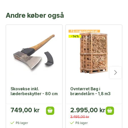
Andre køber også
Få mængderabat
-14%
Skovøkse inkl.
Ovntørret Bøg i
læderbeskytter - 80 cm
brændetårn - 1,8 m3
749,00 kr
2.995,00 kr
3.495,00 kr
På lager
På lager