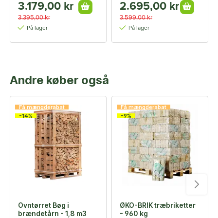
3.179,00 kr
2.695,00 kr
3.395,00 kr
3.599,00 kr
På lager
På lager
Andre køber også
Få mængderabat
Få mængderabat
-14%
-9%
Ovntørret Bøg i
ØKO-BRIK træbriketter
brændetårn - 1,8 m3
- 960 kg