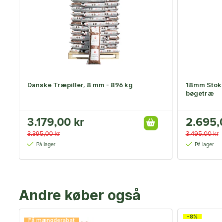
Danske Træpiller, 8 mm - 896 kg
18mm Stoke
bøgetræ
3.179,00 kr
2.695,
3.395,00 kr
3.495,00 kr
På lager
På lager
Andre køber også
-8%
Få mængderabat