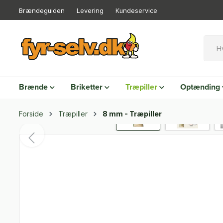
Brændeguiden
Levering
Kundeservice
Brænde
Briketter
Træpiller
Optænding
Forside
Træpiller
8 mm - Træpiller