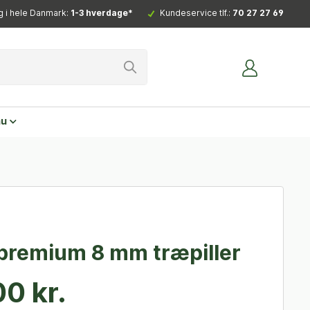
g i hele Danmark:
1-3 hverdage*
Kundeservice tlf.:
70 27 27 69
nu
 premium 8 mm træpiller
0 kr.