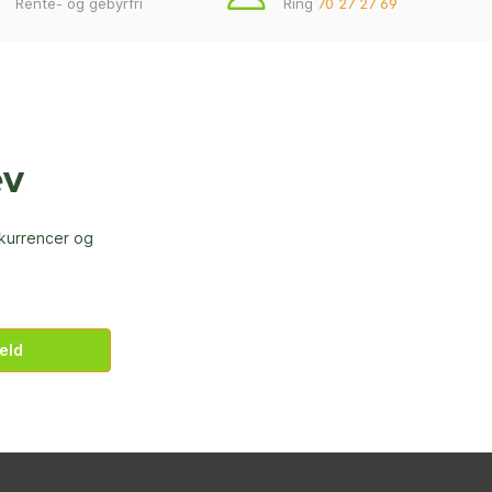
Rente- og gebyrfri
Ring
70 27 27 69
ev
nkurrencer og
eld