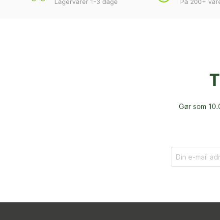
Lagervarer 1-3 dage
På 200+ var
T
Gør som 10.0