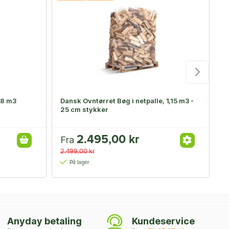
-
,8 m3
Dansk Ovntørret Bøg i netpalle, 1,15 m3 -
O
25 cm stykker
o
2.495,00 kr
3
Fra
2.499,00 kr
3
På lager
Anyday betaling
Kundeservice