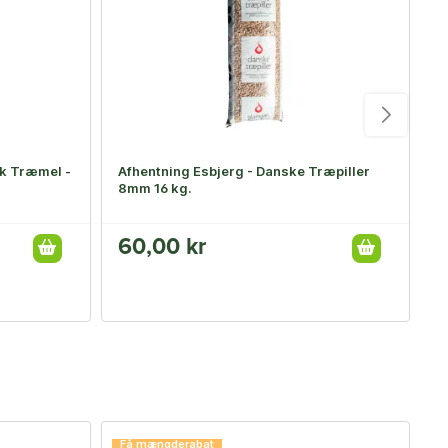
sk Træmel -
Afhentning Esbjerg - Danske Træpiller
R
8mm 16 kg.
60,00 kr
3
3
Få mængderabat
F