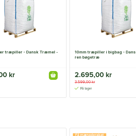
r træpiller - Dansk Træmel -
10mm træpiller i bigbag - Dan
ren bøgetræ
00 kr
2.695,00 kr
3.599,00 kr
På lager
Få mængderabat