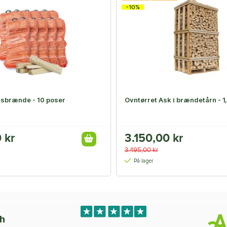
-10%
sbrænde - 10 poser
Ovntørret Ask i brændetårn - 1
 kr
3.150,00 kr
3.495,00 kr
På lager
ch