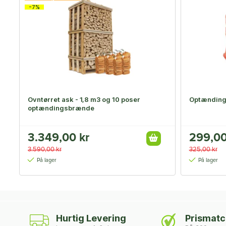
-7%
Ovntørret ask - 1,8 m3 og 10 poser
Optænding
optændingsbrænde
3.349,00 kr
299,00
3.590,00 kr
325,00 kr
På lager
På lager
Hurtig Levering
Prismat