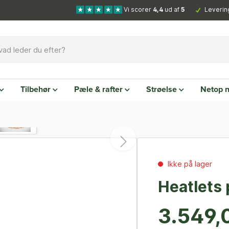
Vi scorer
4,4
ud af
5
Leverin
Tilbehør
Pæle & rafter
Strøelse
Netop 
Ikke på lager
Heatlets
3.549,0