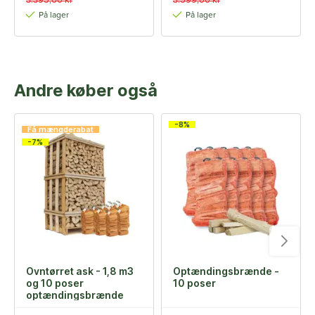
3.395,00 kr
3.599,00 kr
På lager
På lager
Andre køber også
-8%
Få mængderabat
-7%
Ovntørret ask - 1,8 m3
Optændingsbrænde -
og 10 poser
10 poser
optændingsbrænde