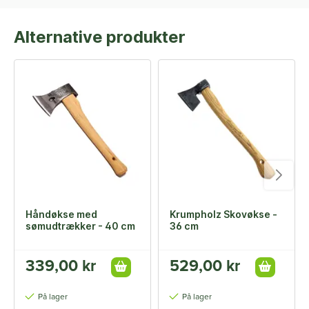
Alternative produkter
Håndøkse med
Krumpholz Skovøkse -
sømudtrækker - 40 cm
36 cm
339,00 kr
529,00 kr
På lager
På lager