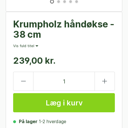
Krumpholz håndøkse -
38 cm
Vis fuld titel
239,00 kr.
Læg i kurv
På lager
1-2 hverdage