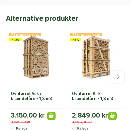
Alternative produkter
Få mængderabat
Få mængderabat
-10%
-8%
Ovntørret Ask i
Ovntørret Birk i
brændetårn - 1,8 m3
brændetårn - 1,8 m3
3.150,00 kr
2.849,00 kr
3.495,00 kr
3.095,00 kr
På lager
På lager