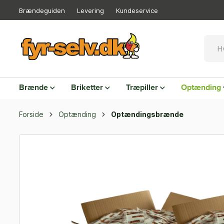
Brændeguiden
Levering
Kundeservice
Brænde
Briketter
Træpiller
Optænding
Forside
Optænding
Optændingsbrænde