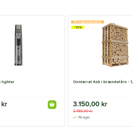
Få mængderabat
-10%
 lighter
Ovntørret Ask i brændetårn - 1
 kr
3.150,00 kr
3.495,00 kr
På lager