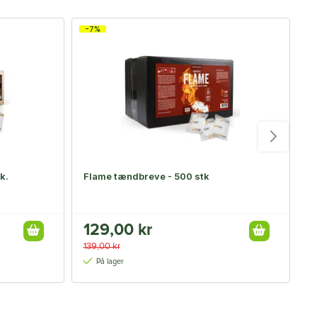
-7%
k.
Flame tændbreve - 500 stk
F
129,00 kr
4
139,00 kr
På lager