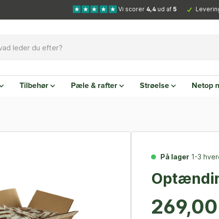
Vi scorer
4,4
ud af
5
Leverin
Tilbehør
Pæle & rafter
Strøelse
Netop 
På lager
1-3 hve
Optændin
269,00 