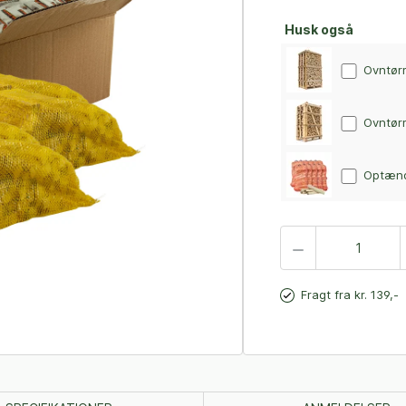
Husk også
Ovntørr
Ovntørr
Optænd
Fragt fra kr. 139,-