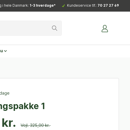
g i hele Danmark:
1-3 hverdage*
Kundeservice tlf.:
70 27 27 69
nu
rdage
gspakke 1
kr.
Vejl. 325,00 kr.