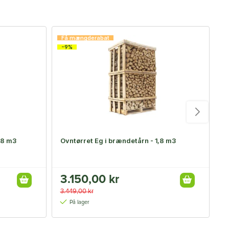
-
Få mængderabat
-9%
,8 m3
Ovntørret Eg i brændetårn - 1,8 m3
F
3.150,00 kr
7
3.449,00 kr
9
På lager