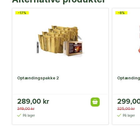
-17%
-8%
Optændingspakke 2
Optænding
289,00 kr
299,00
349,00 kr
325,00 kr
På lager
På lager