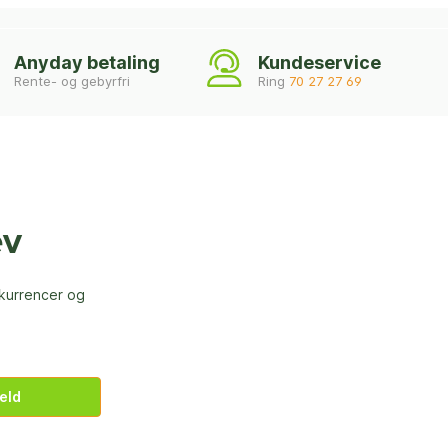
Anyday betaling
Kundeservice
Rente- og gebyrfri
Ring
70 27 27 69
ev
nkurrencer og
eld