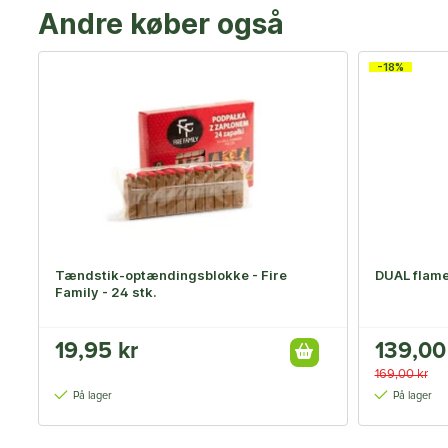
Andre køber også
-18%
Tændstik-optændingsblokke - Fire
DUAL flame
Family - 24 stk.
19,95 kr
139,00
169,00 kr
På lager
På lager