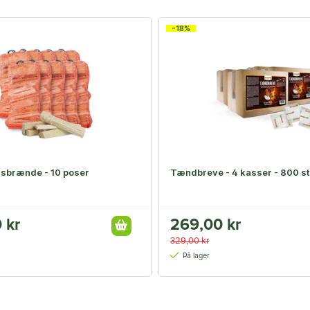
-18%
sbrænde - 10 poser
Tændbreve - 4 kasser - 800 st
 kr
269,00 kr
329,00 kr
På lager