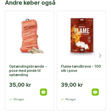
Andre køber også
Optændingsbrænde -
Flame tændbreve - 100
pose med pinde til
stk i pose
optænding
35,00 kr
39,00 kr
På lager
På lager