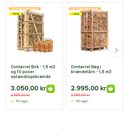
Få mængderabat
Få mængderabat
-10%
-14%
Ovntørret Birk - 1,8 m3
Ovntørret Bøg i
og 10 poser
brændetårn - 1,8 m3
optændingsbrænde
3.050,00 kr
2.995,00 kr
3.395,00 kr
3.495,00 kr
På lager
På lager