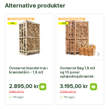
Alternative produkter
Få mængderabat
Få mængderabat
-9%
-11%
Ovntørret blandet træ i
Ovntørret Bøg 1,8 m3
brændetårn - 1,8 m3
og 10 poser
optændingsbrænde
2.895,00 kr
3.195,00 kr
3.195,00 kr
3.590,00 kr
På lager
På lager