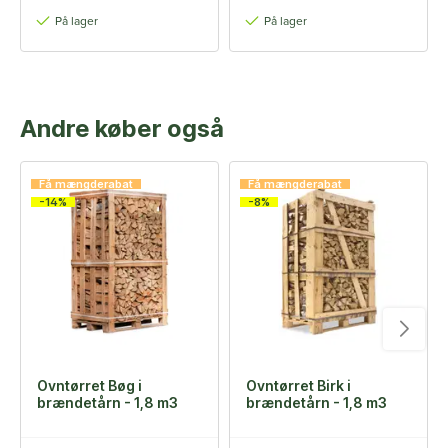
På lager
På lager
Andre køber også
Få mængderabat
Få mængderabat
-14%
-8%
Ovntørret Bøg i
Ovntørret Birk i
brændetårn - 1,8 m3
brændetårn - 1,8 m3