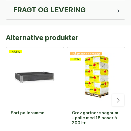
FRAGT OG LEVERING
Alternative produkter
-23%
Få mængderabat
-3%
Sort palleramme
Grov gartner spagnum
- palle med 18 poser á
300 ltr.