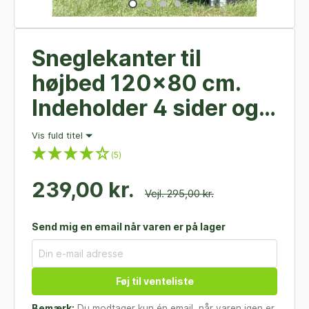
Sneglekanter til
højbed 120x80 cm.
Indeholder 4 sider og
4 hjørner
Vis fuld titel
(5)
239,00 kr.
Vejl. 295,00 kr.
Send mig en email når varen er på lager
Føj til venteliste
Bemærk:
Du modtager kun én email, når varen igen er