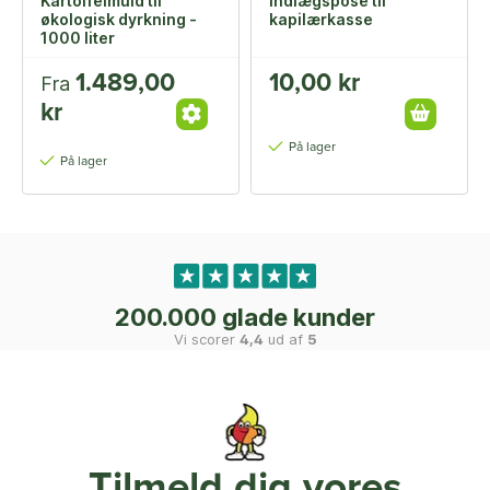
Kartoffelmuld til
Indlægspose til
økologisk dyrkning -
kapilærkasse
1000 liter
1.489,00
10,00 kr
Fra
kr
På lager
På lager
200.000 glade kunder
Vi scorer
4,4
ud af
5
Tilmeld dig vores