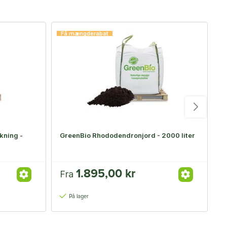
Få mængderabat
F
kning -
GreenBio Rhododendronjord - 2000 liter
H
1.895,00 kr
Fra
F
På lager