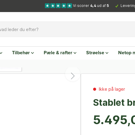
Vi scorer
4,4
ud af
5
Leverin
Tilbehør
Pæle & rafter
Strøelse
Netop 
Ikke på lager
Stablet b
5.495,0