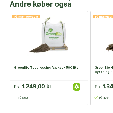
Andre køber også
Få mængderabat
Få mængder
GreenBio Topdressing Vækst - 500 liter
GreenBio H
dyrkning - 
1.249,00 kr
1.3
Fra
Fra
På lager
På lager