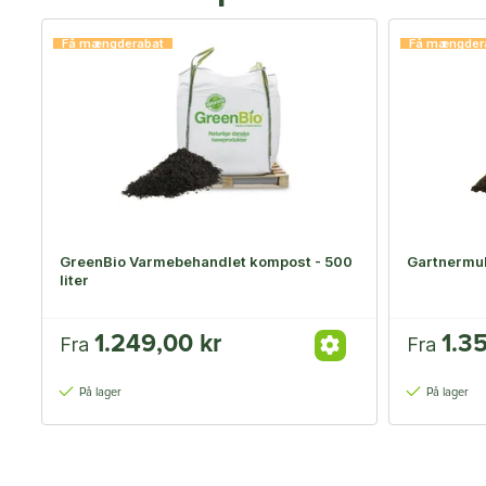
Få mængderabat
Få mængder
GreenBio Varmebehandlet kompost - 500
Gartnermul
liter
1.249,00 kr
1.3
Fra
Fra
På lager
På lager