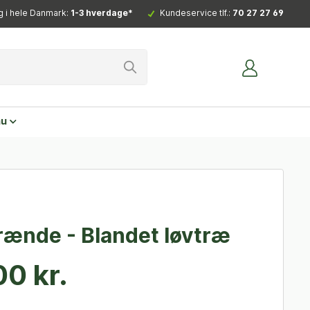
g i hele Danmark:
1-3 hverdage*
Kundeservice tlf.:
70 27 27 69
nu
rænde - Blandet løvtræ
0 kr.