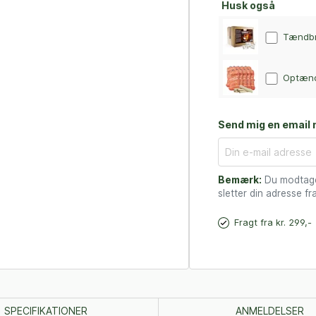
Husk også
Tændbre
Optænd
Send mig en email n
Bemærk:
Du modtager
sletter din adresse fra
Fragt fra kr. 299,-
SPECIFIKATIONER
ANMELDELSER