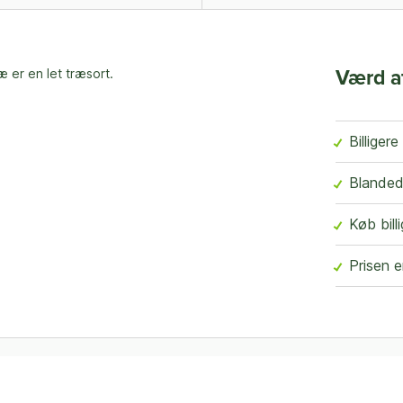
æ er en let træsort.
Værd a
Billiger
Blanded
Køb bil
Prisen e