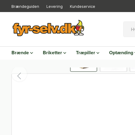
Brændeguiden
Levering
Kundeservice
Brænde
Briketter
Træpiller
Optænding