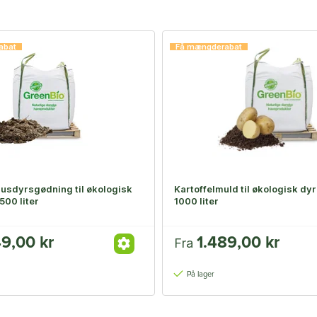
abat
Få mængderabat
usdyrsgødning til økologisk
Kartoffelmuld til økologisk dyr
500 liter
1000 liter
49,00 kr
1.489,00 kr
Fra
På lager