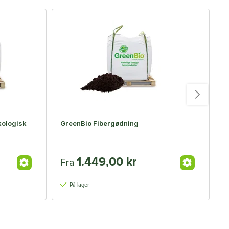
F
økologisk
GreenBio Fibergødning
H
1.449,00 kr
Fra
F
På lager