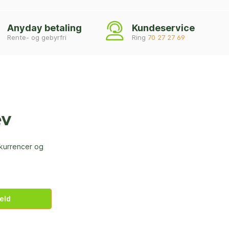
Anyday betaling
Kundeservice
Rente- og gebyrfri
Ring
70 27 27 69
ev
nkurrencer og
eld