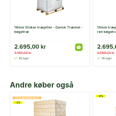
18mm Stoker træpiller - Dansk Træmel -
10mm træpi
bøgetræ
ren bøget
2.695,00 kr
2.695,
3.495,00 kr
3.599,00 kr
På lager
På lager
Andre køber også
-8%
Få mængderabat
-3%