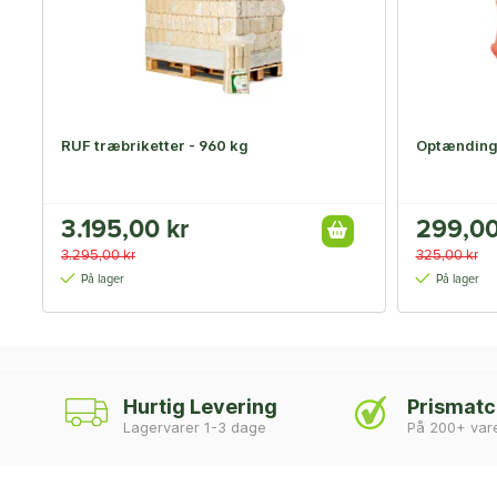
RUF træbriketter - 960 kg
Optænding
3.195,00 kr
299,00
3.295,00 kr
325,00 kr
På lager
På lager
Hurtig Levering
Prismat
Lagervarer 1-3 dage
På 200+ var