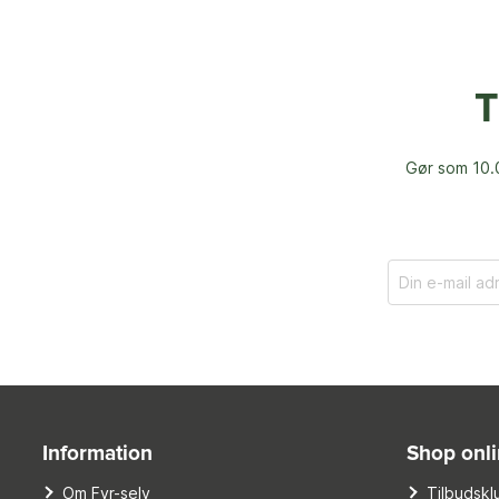
T
Gør som 10.0
Information
Shop onl
Om Fyr-selv
Tilbudskl