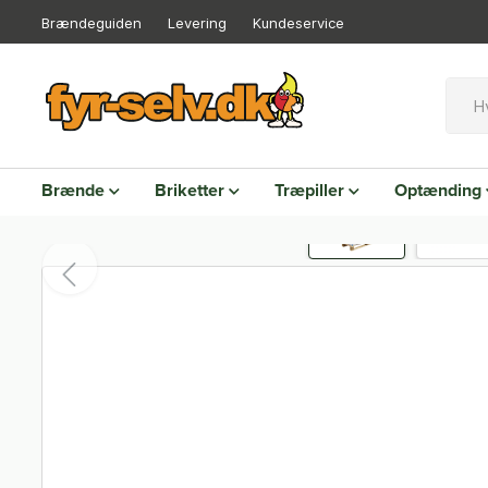
Brændeguiden
Levering
Kundeservice
Brænde
Briketter
Træpiller
Optænding