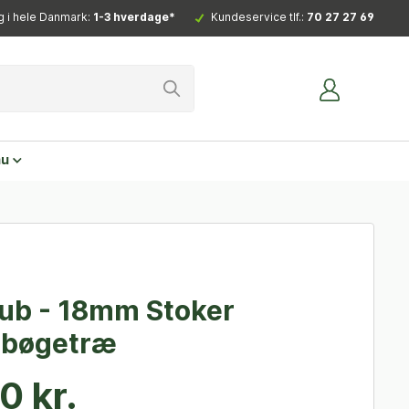
g i hele Danmark:
1-3 hverdage*
Kundeservice tlf.:
70 27 27 69
nu
lub - 18mm Stoker
, bøgetræ
0 kr.