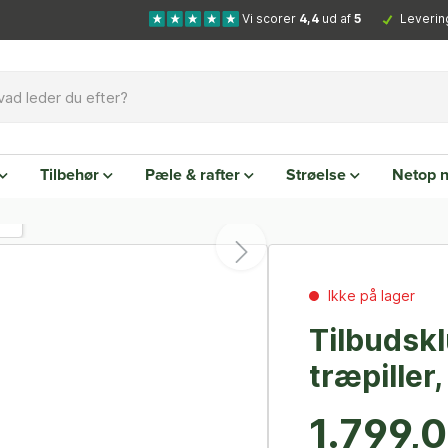
Vi scorer
4,4
ud af
5
Leverin
Tilbehør
Pæle & rafter
Strøelse
Netop 
Ikke på lager
Tilbudsk
træpiller
1.799,0