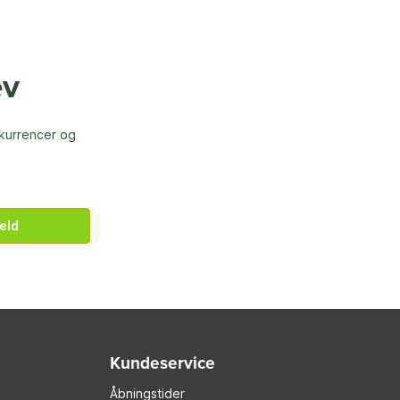
ev
nkurrencer og
eld
Kundeservice
Åbningstider