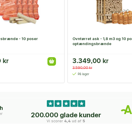
sbrænde - 10 poser
Ovntørret ask - 1,8 m3 og 10 p
optændingsbrænde
 kr
3.349,00 kr
3.590,00 kr
På lager
ch
er
200.000 glade kunder
Vi scorer
4,4
ud af
5