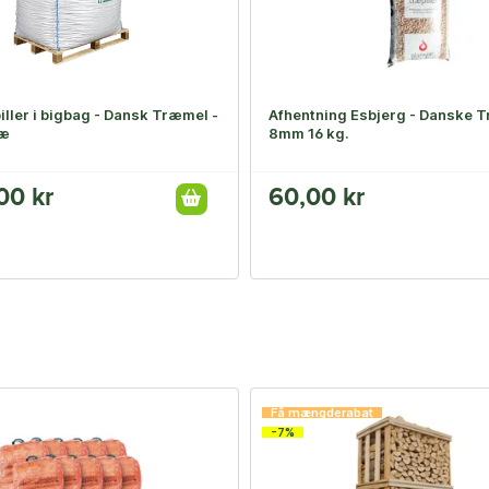
ller i bigbag - Dansk Træmel -
Afhentning Esbjerg - Danske T
ræ
8mm 16 kg.
00 kr
60,00 kr
Få mængderabat
-7%