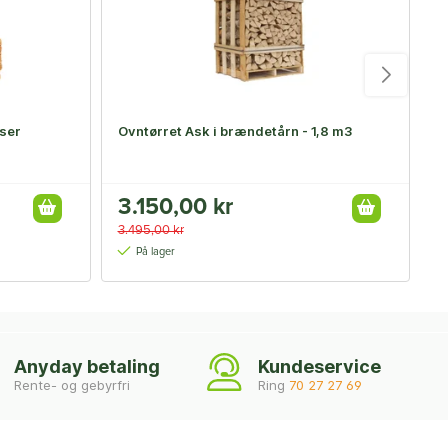
oser
Ovntørret Ask i brændetårn - 1,8 m3
O
3.150,00 kr
3
3.495,00 kr
3
På lager
Anyday betaling
Kundeservice
Rente- og gebyrfri
Ring
70 27 27 69