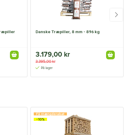
ræpiller
Danske Træpiller, 8 mm - 896 kg
O
3.179,00 kr
3.395,00 kr
3
På lager
Få mængderabat
F
-10%
-