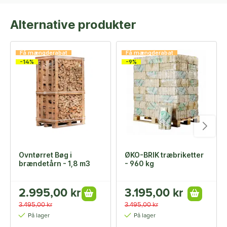
Alternative produkter
Få mængderabat
Få mængderabat
-14%
-9%
Ovntørret Bøg i
ØKO-BRIK træbriketter
brændetårn - 1,8 m3
- 960 kg
2.995,00 kr
3.195,00 kr
3.495,00 kr
3.495,00 kr
På lager
På lager