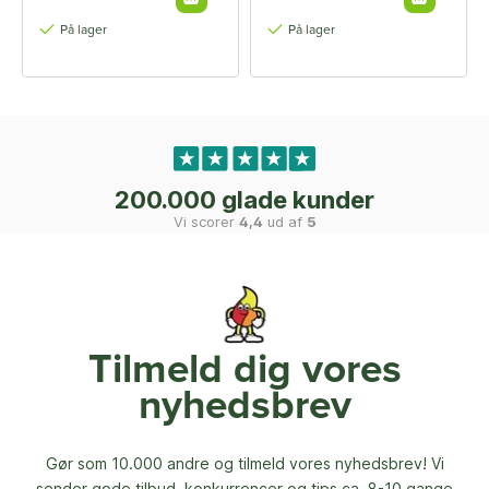
På lager
På lager
200.000 glade kunder
Vi scorer
4,4
ud af
5
Tilmeld dig vores
nyhedsbrev
Gør som 10.000 andre og tilmeld vores nyhedsbrev! Vi
sender gode tilbud, konkurrencer og
tips ca. 8-10 gange