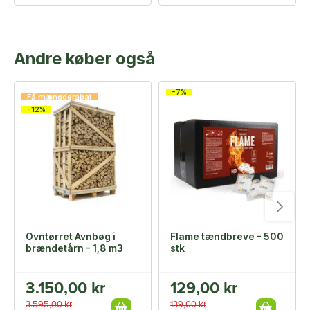
Andre køber også
-7%
Få mængderabat
-12%
Ovntørret Avnbøg i
Flame tændbreve - 500
brændetårn - 1,8 m3
stk
3.150,00 kr
129,00 kr
3.595,00 kr
139,00 kr