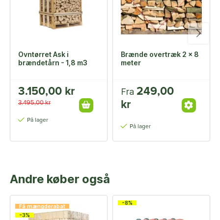
Ovntørret Ask i
Brænde overtræk 2 x 8
brændetårn - 1,8 m3
meter
3.150,00 kr
249,00
Fra
kr
3.495,00 kr
På lager
På lager
Andre køber også
-8%
Få mængderabat
-3%