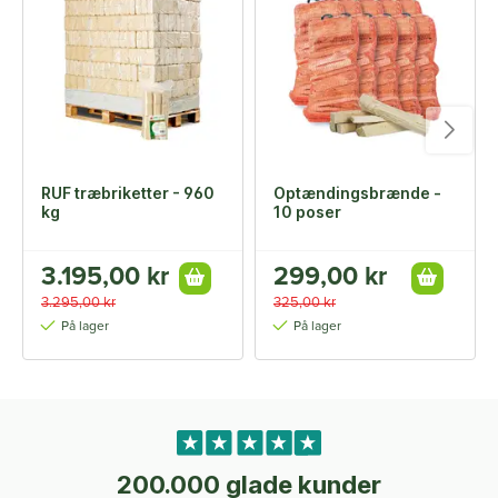
RUF træbriketter - 960
Optændingsbrænde -
kg
10 poser
3.195,00 kr
299,00 kr
3.295,00 kr
325,00 kr
På lager
På lager
200.000 glade kunder