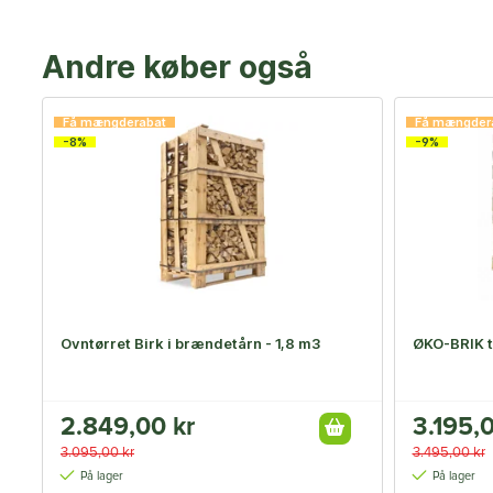
Andre køber også
Få mængderabat
Få mængder
-8%
-9%
Ovntørret Birk i brændetårn - 1,8 m3
ØKO-BRIK t
2.849,00 kr
3.195,0
3.095,00 kr
3.495,00 kr
På lager
På lager