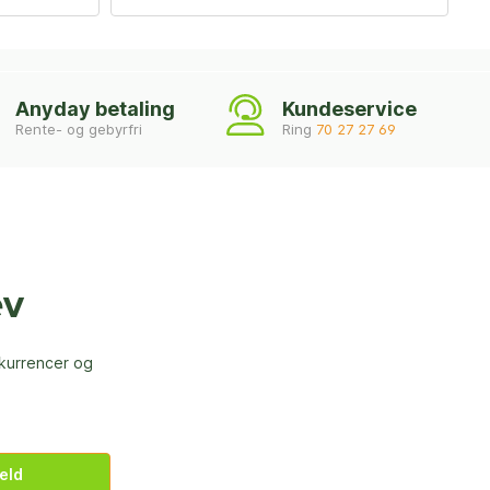
Anyday betaling
Kundeservice
Rente- og gebyrfri
Ring
70 27 27 69
ev
nkurrencer og
eld