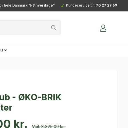
g i hele Danmark:
1-3 hverdage*
Kundeservice tlf.:
70 27 27 69
nu
lub - ØKO-BRIK
ter
0 kr.
Vejl. 3.395,00 kr.