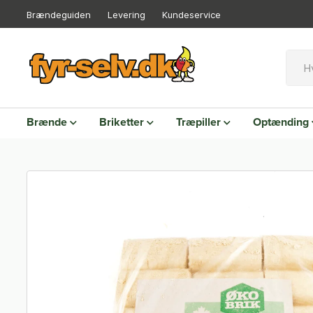
Brændeguiden
Levering
Kundeservice
Brænde
Briketter
Træpiller
Optænding