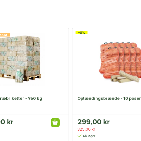
-8%
abat
ræbriketter - 960 kg
Optændingsbrænde - 10 poser
0 kr
299,00 kr
325,00 kr
På lager