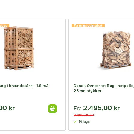
abat
Få mængderabat
Bøg i brændetårn - 1,8 m3
Dansk Ovntørret Bøg i netpalle,
25 cm stykker
00 kr
2.495,00 kr
Fra
2.499,00 kr
På lager