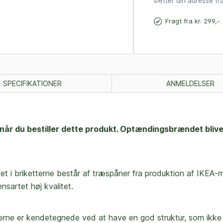
sletter din adresse fra
Fragt fra kr. 299,-
SPECIFIKATIONER
ANMELDELSER
r du bestiller dette produkt. Optændingsbrændet bliver 
æet i briketterne består af træspåner fra produktion af IKEA-
nsartet høj kvalitet.
erne er kendetegnede ved at have en god struktur, som ikke s