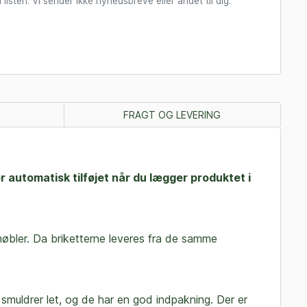
 listen. Vi sender ikke nyhedsbreve eller andet til dig.
FRAGT OG LEVERING
automatisk tilføjet når du lægger produktet i
møbler. Da briketterne leveres fra de samme
muldrer let, og de har en god indpakning. Der er