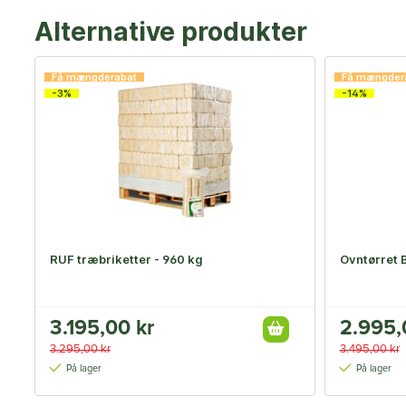
Alternative produkter
Få mængderabat
Få mængder
-3%
-14%
RUF træbriketter - 960 kg
Ovntørret 
3.195,00 kr
2.995,
3.295,00 kr
3.495,00 kr
På lager
På lager