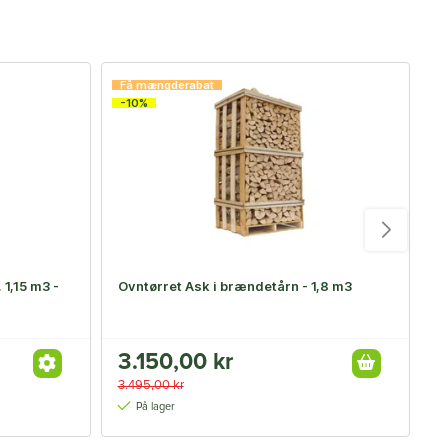
Få mængderabat
-10%
 1,15 m3 -
Ovntørret Ask i brændetårn - 1,8 m3
T
3.150,00 kr
2
3.495,00 kr
På lager