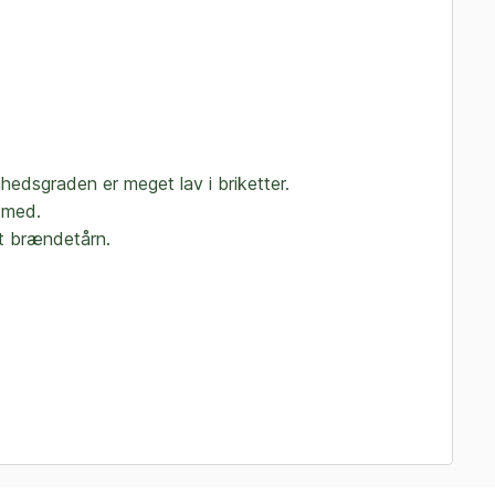
ghedsgraden er meget lav i briketter.
e med.
et brændetårn.