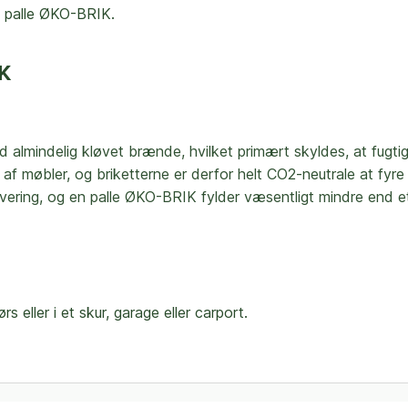
en palle ØKO-BRIK.
IK
end almindelig kløvet brænde, hvilket primært skyldes, at fugti
 af møbler, og briketterne er derfor helt CO2-neutrale at fyr
 levering, og en palle ØKO-BRIK fylder væsentligt mindre end 
 eller i et skur, garage eller carport.