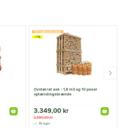
-
Få mængderabat
-7%
Ovntørret ask - 1,8 m3 og 10 poser
F
optændingsbrænde
3.349,00 kr
1
3.590,00 kr
1
På lager