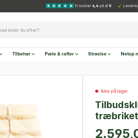
Vi scorer
4,4
ud af
5
Leverin
Tilbehør
Pæle & rafter
Strøelse
Netop 
Ikke på lager
Tilbudsk
træbriket
2.595,0