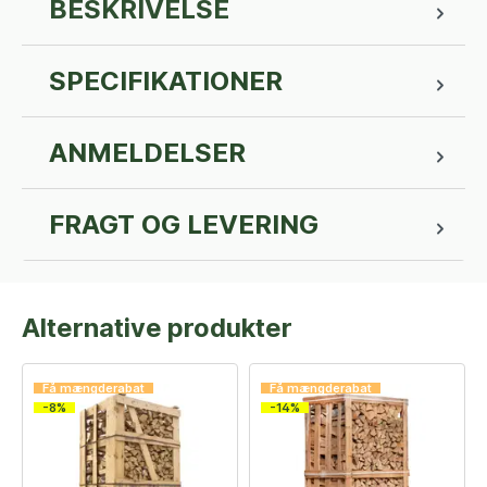
BESKRIVELSE
SPECIFIKATIONER
ANMELDELSER
FRAGT OG LEVERING
Alternative produkter
Få mængderabat
Få mængderabat
-8%
-14%