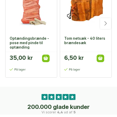
Optændingsbrænde -
Tom netsæk - 40 liters
pose med pinde til
brændesæk
optænding
35,00 kr
6,50 kr
På lager
På lager
200.000 glade kunder
Vi scorer
4,4
ud af
5