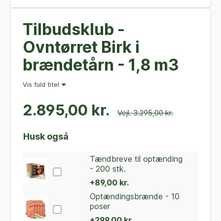
Tilbudsklub -
Ovntørret Birk i
brændetårn - 1,8 m3
Vis fuld titel
2.895,00 kr.
Vejl. 3.295,00 kr.
Husk også
Tændbreve til optænding
- 200 stk.
+89,00 kr.
Optændingsbrænde - 10
poser
+299,00 kr.