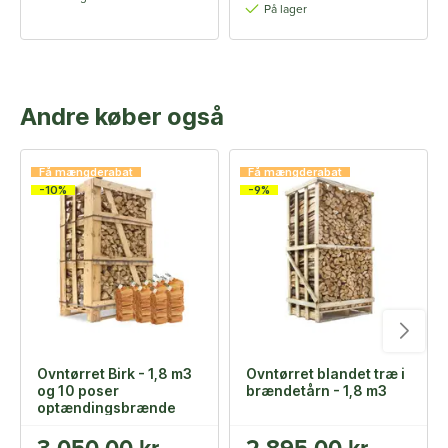
På lager
Andre køber også
Få mængderabat
Få mængderabat
-10%
-9%
Ovntørret Birk - 1,8 m3
Ovntørret blandet træ i
og 10 poser
brændetårn - 1,8 m3
optændingsbrænde