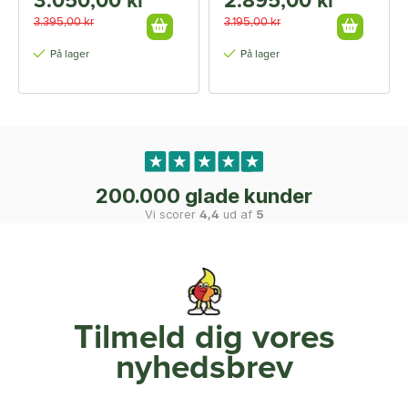
3.050,00 kr
2.895,00 kr
3.395,00 kr
3.195,00 kr
På lager
På lager
200.000 glade kunder
Vi scorer
4,4
ud af
5
Tilmeld dig vores
nyhedsbrev