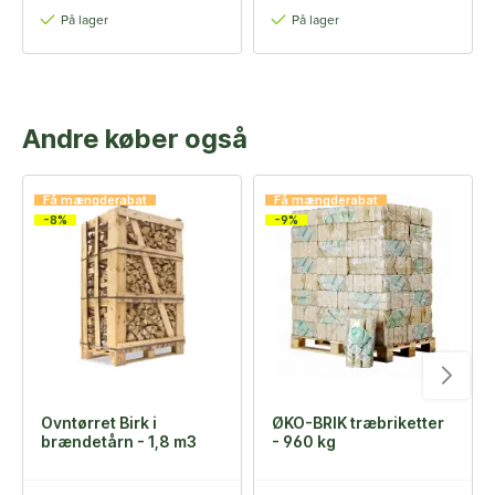
På lager
På lager
Andre køber også
Få mængderabat
Få mængderabat
-8%
-9%
Ovntørret Birk i
ØKO-BRIK træbriketter
brændetårn - 1,8 m3
- 960 kg