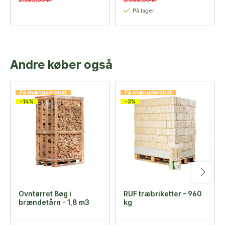
2.395,00 kr
3.599,00 kr
På lager
Andre køber også
Få mængderabat
Få mængderabat
-14%
-3%
Ovntørret Bøg i
RUF træbriketter - 960
brændetårn - 1,8 m3
kg