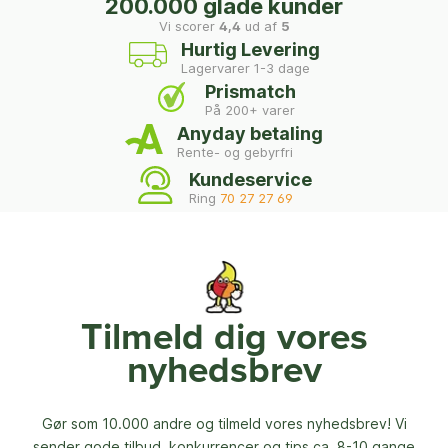
200.000 glade kunder
Vi scorer
4,4
ud af
5
Hurtig Levering
Lagervarer 1-3 dage
Prismatch
På 200+ varer
Anyday betaling
Rente- og gebyrfri
Kundeservice
Ring
70 27 27 69
Tilmeld dig vores
nyhedsbrev
Gør som 10.000 andre og tilmeld vores nyhedsbrev! Vi
sender gode tilbud, konkurrencer og
tips ca. 8-10 gange