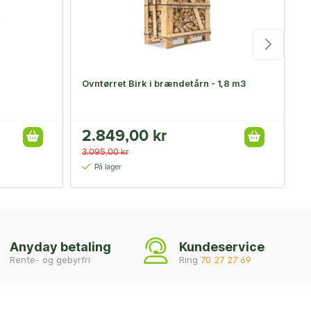
Ovntørret Birk i brændetårn - 1,8 m3
O
o
2.849,00 kr
3.095,00 kr
3
På lager
Anyday betaling
Kundeservice
Rente- og gebyrfri
Ring
70 27 27 69