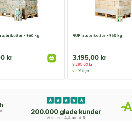
ræbriketter - 960 kg
RUF træbriketter - 960 kg
0 kr
3.195,00 kr
3.295,00 kr
På lager
ch
er
200.000 glade kunder
Vi scorer
4,4
ud af
5