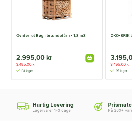
Ovntørret Bøg i brændetårn - 1,8 m3
ØKO-BRIK t
2.995,00 kr
3.195,0
3.495,00 kr
3.495,00 kr
På lager
På lager
Hurtig Levering
Prismat
Lagervarer 1-3 dage
På 200+ var