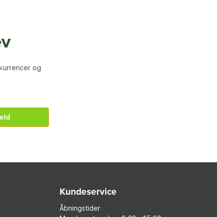
ev
nkurrencer og
eld
Kundeservice
Åbningstider