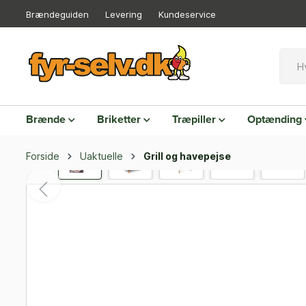
Brændeguiden
Levering
Kundeservice
Brænde
Briketter
Træpiller
Optænding
Forside
Uaktuelle
Grill og havepejse