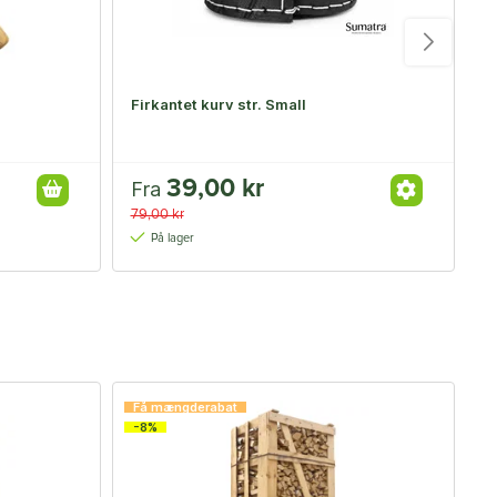
Firkantet kurv str. Small
H
39,00 kr
Fra
F
79,00 kr
3
På lager
Få mængderabat
F
-8%
-