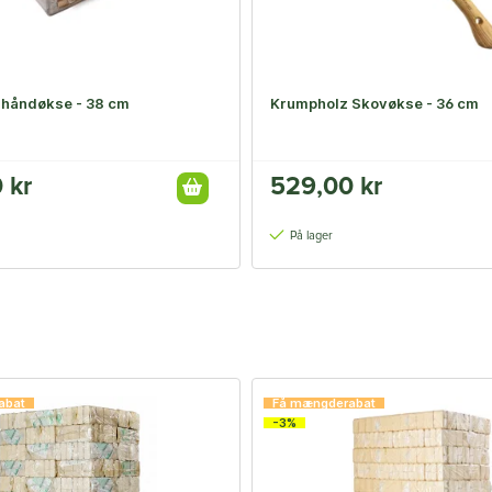
håndøkse - 38 cm
Krumpholz Skovøkse - 36 cm
 kr
529,00 kr
På lager
abat
Få mængderabat
-3%