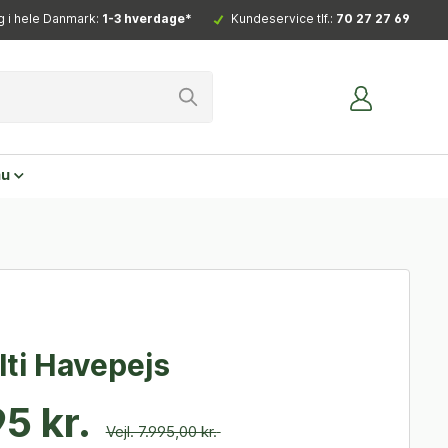
g i hele Danmark:
1-3 hverdage*
Kundeservice tlf.:
70 27 27 69
nu
ti Havepejs
5 kr.
Vejl. 7.995,00 kr.