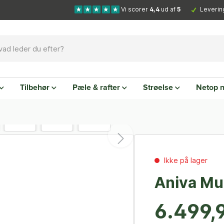
Vi scorer
4,4
ud af
5
Leverin
Tilbehør
Pæle & rafter
Strøelse
Netop 
Ikke på lager
Aniva Mul
6.499,9