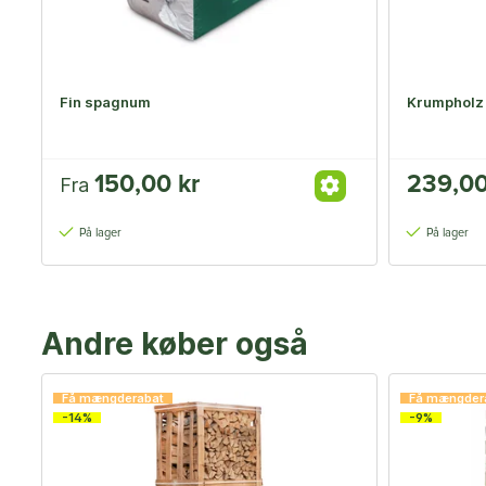
Fin spagnum
Krumpholz 
150,00 kr
239,00
Fra
På lager
På lager
Andre køber også
Få mængderabat
Få mængder
-14%
-9%