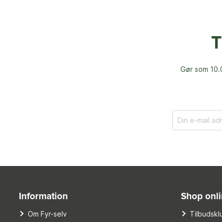
T
Gør som 10.0
Information
Shop onl
Om Fyr-selv
Tilbudskl