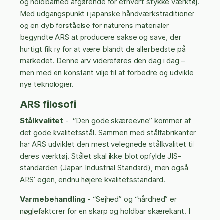
og holdbarhed afgørende for ethvert stykke værktøj.
Med udgangspunkt i japanske håndværkstraditioner
og en dyb forståelse for naturens materialer
begyndte ARS at producere sakse og save, der
hurtigt fik ry for at være blandt de allerbedste på
markedet. Denne arv videreføres den dag i dag –
men med en konstant vilje til at forbedre og udvikle
nye teknologier.
ARS filosofi
Stålkvalitet
- “Den gode skæreevne” kommer af
det gode kvalitetsstål. Sammen med stålfabrikanter
har ARS udviklet den mest velegnede stålkvalitet til
deres værktøj. Stålet skal ikke blot opfylde JIS-
standarden (Japan Industrial Standard), men også
ARS’ egen, endnu højere kvalitetsstandard.
Varmebehandling
- “Sejhed” og “hårdhed” er
nøglefaktorer for en skarp og holdbar skærekant. I