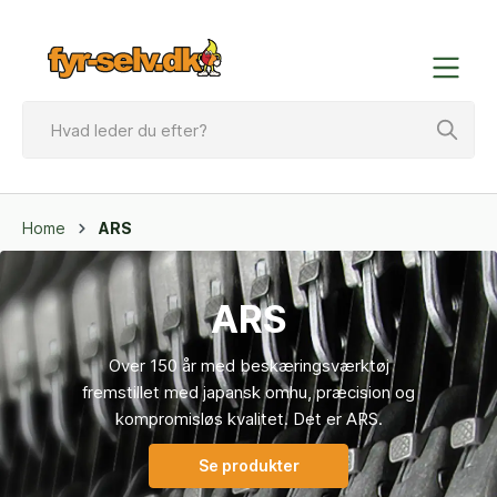
Home
ARS
ARS
Over 150 år med beskæringsværktøj
fremstillet med japansk omhu, præcision og
kompromisløs kvalitet. Det er ARS.
Se produkter