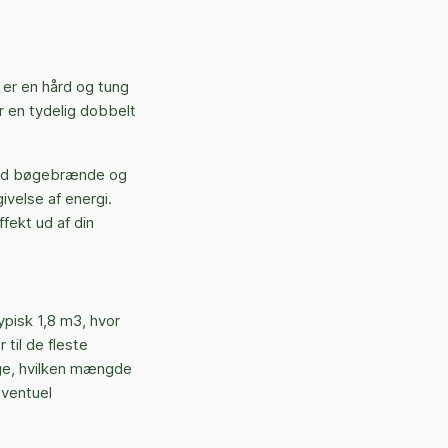
er en hård og tung
 en tydelig dobbelt
med bøgebrænde og
ivelse af energi.
ffekt ud af din
ypisk 1,8 m3, hvor
til de fleste
lge, hvilken mængde
eventuel