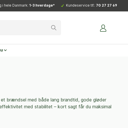
g i hele Danmark:
1-3 hverdage*
Kundeservice tlf.:
70 27 27 69
nu
du et brændsel med både lang brandtid, gode gløder
ektivitet med stabilitet – kort sagt får du maksimal