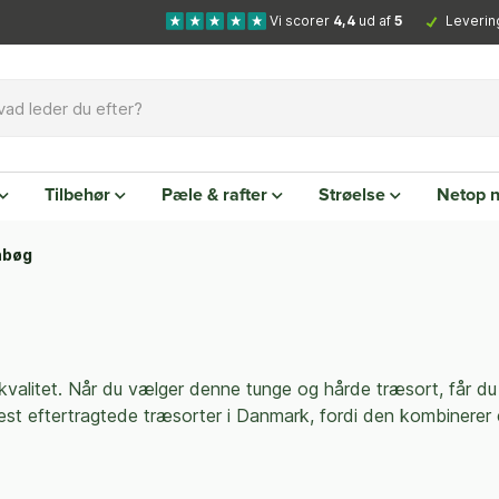
Vi scorer
4,4
ud af
5
Leverin
Tilbehør
Pæle & rafter
Strøelse
Netop 
nbøg
 kvalitet. Når du vælger denne tunge og hårde træsort, får 
eftertragtede træsorter i Danmark, fordi den kombinerer eff