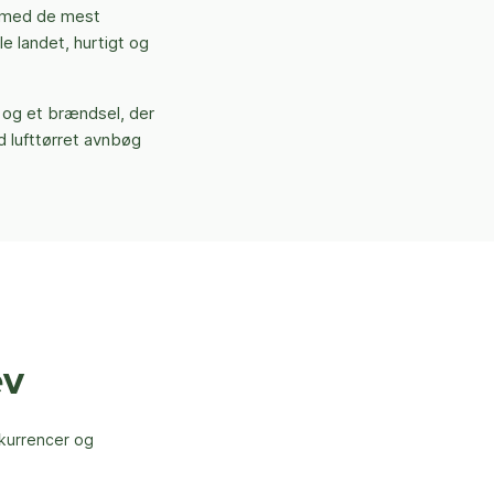
e med de mest
le landet, hurtigt og
 og et brændsel, der
d lufttørret avnbøg
ev
nkurrencer og