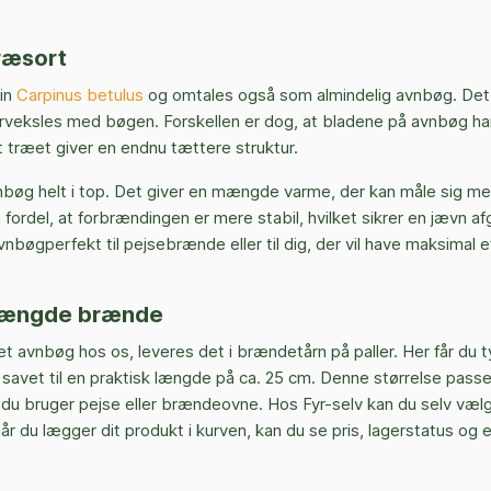
ræsort
tin
Carpinus betulus
og omtales også som almindelig avnbøg. Det 
rveksles med bøgen. Forskellen er dog, at bladene på avnbøg har
t træet giver en endnu tættere struktur.
bøg helt i top. Det giver en mængde varme, der kan måle sig 
fordel, at forbrændingen er mere stabil, hvilket sikrer en jævn afg
avnbøgperfekt til pejsebrænde eller til dig, der vil have maksimal e
mængde brænde
et avnbøg hos os, leveres det i brændetårn på paller. Her får du t
avet til en praktisk længde på ca. 25 cm. Denne størrelse passer 
 du bruger pejse eller brændeovne. Hos Fyr-selv kan du selv væ
r du lægger dit produkt i kurven, kan du se pris, lagerstatus og 