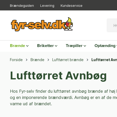
Brændeguiden
Levering
Kundeservice
Brænde
Briketter
Træpiller
Optænding
Forside
Brænde
Lufttørret brænde
Lufttørret Av
Lufttørret Avnbøg
Hos Fyr-selv finder du lufttørret avnbøg brænde af høj
og en imponerende brændværdi. Avnbøg er en af de mest 
varme ud af brændet.