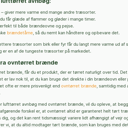
lufttørret avnbøg:
– giver mere varme end mange andre træsorter.
du får glæde af flammer og gløder i mange timer.
erfekt til både brændeovne og pejse.
iske
brændetårne
, så du nemt kan håndtere og opbevare det.
ttere træsorter som birk eller fyr får du langt mere varme ud 
g er en af de tungeste træsorter på markedet.
tra ovntørret brænde
ret brænde, får du et produkt, der er tørret naturligt over tid. Det
 er lav nok til, at du kan bruge det direkte i din brændeovn eller
 det ofte er mere prisvenligt end
ovntørret brænde
, samtidig med 
.
 lufttørret avnbøg med ovntørret brænde, vil du opleve, at begg
afgørende forskel er, at ovntørret altid er garanteret helt tørt træ
 dig, og det kan rent tidsmæssigt variere lidt afhængigt af vejr
rer vi, at du altid modtager tørt brænde, som kan bruges med d