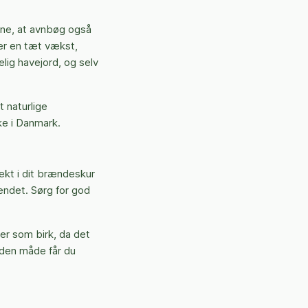
vne, at avnbøg også
er en tæt vækst,
lig havejord, og selv
 naturlige
ke i Danmark.
ekt i dit brændeskur
rændet. Sørg for god
er som birk, da det
 den måde får du