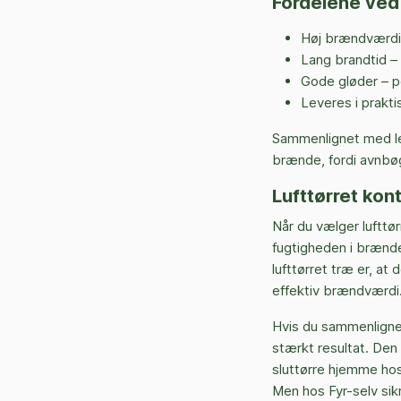
Fordelene ved 
Høj brændværdi 
Lang brandtid – 
Gode gløder – p
Leveres i prakt
Sammenlignet med le
brænde, fordi avnbø
Lufttørret kon
Når du vælger lufttør
fugtigheden i brændet
lufttørret træ er, at
effektiv brændværdi
Hvis du sammenligner
stærkt resultat. Den 
sluttørre hjemme hos
Men hos Fyr-selv sik