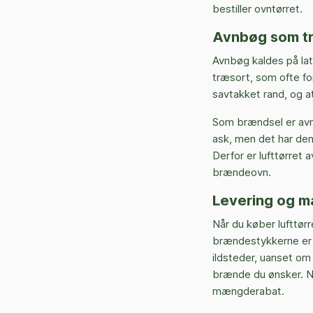
bestiller ovntørret.
Avnbøg som t
Avnbøg kaldes på la
træsort, som ofte fo
savtakket rand, og a
Som brændsel er avn
ask, men det har den 
Derfor er lufttørret 
brændeovn.
Levering og 
Når du køber lufttørr
brændestykkerne er s
ildsteder, uanset om
brænde du ønsker. Nå
mængderabat.