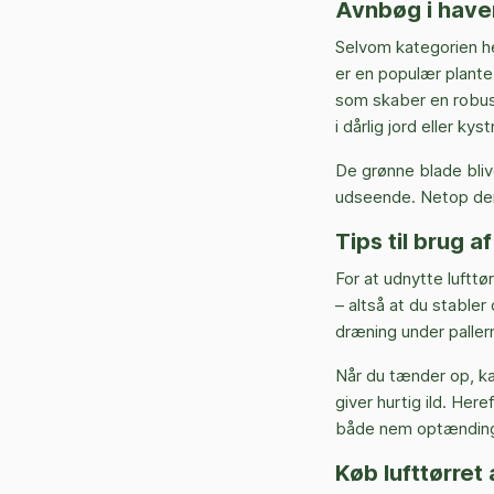
Avnbøg i have
Selvom kategorien h
er en populær plante
som skaber en robust
i dårlig jord eller ky
De grønne blade bliv
udseende. Netop derf
Tips til brug a
For at udnytte luftt
– altså at du stabler
dræning under pallern
Når du tænder op, k
giver hurtig ild. He
både nem optænding
Køb lufttørret