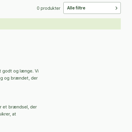
Alle filtre
0 produkter
t godt og længe. Vi
ing og brændet, der
r et brændsel, der
ikrer, at