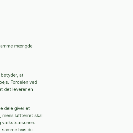
af samme mængde
 betyder, at
 pejs. Fordelen ved
at det leverer en
e dele giver et
, mens lufttørret skal
 og vækstsæsonen.
et samme hvis du