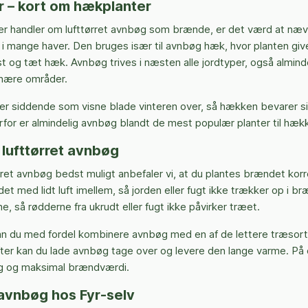
r – kort om hækplanter
er handler om lufttørret avnbøg som brænde, er det værd at næ
 i mange haver. Den bruges især til avnbøg hæk, hvor planten giv
 og tæt hæk. Avnbøg trives i næsten alle jordtyper, også alminde
stnære områder.
er siddende som visne blade vinteren over, så hækken bevarer sit
or er almindelig avnbøg blandt de mest populær planter til hæk
f lufttørret avnbøg
ørret avnbøg bedst muligt anbefaler vi, at du plantes brændet korr
 det med lidt luft imellem, så jorden eller fugt ikke trækker op i b
e, så rødderne fra ukrudt eller fugt ikke påvirker træet.
an du med fordel kombinere avnbøg med en af de lettere træsort
refter kan du lade avnbøg tage over og levere den lange varme. På
 og maksimal brændværdi.
 avnbøg hos Fyr-selv