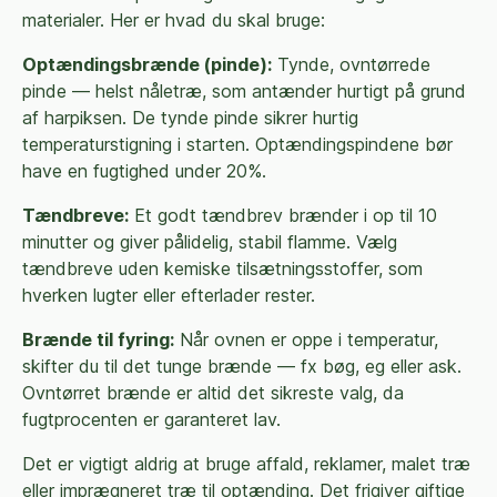
materialer. Her er hvad du skal bruge:
Optændingsbrænde (pinde):
Tynde, ovntørrede
pinde — helst nåletræ, som antænder hurtigt på grund
af harpiksen. De tynde pinde sikrer hurtig
temperaturstigning i starten. Optændingspindene bør
have en fugtighed under 20%.
Tændbreve:
Et godt tændbrev brænder i op til 10
minutter og giver pålidelig, stabil flamme. Vælg
tændbreve uden kemiske tilsætningsstoffer, som
hverken lugter eller efterlader rester.
Brænde til fyring:
Når ovnen er oppe i temperatur,
skifter du til det tunge brænde — fx bøg, eg eller ask.
Ovntørret brænde er altid det sikreste valg, da
fugtprocenten er garanteret lav.
Det er vigtigt aldrig at bruge affald, reklamer, malet træ
eller imprægneret træ til optænding. Det frigiver giftige