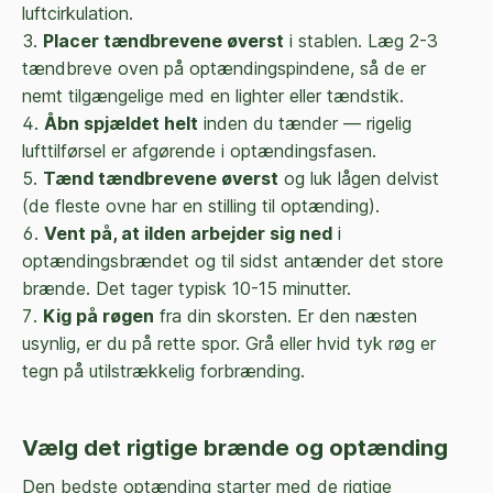
luftcirkulation.
Placer tændbrevene øverst
i stablen. Læg 2-3
tændbreve oven på optændingspindene, så de er
nemt tilgængelige med en lighter eller tændstik.
Åbn spjældet helt
inden du tænder — rigelig
lufttilførsel er afgørende i optændingsfasen.
Tænd tændbrevene øverst
og luk lågen delvist
(de fleste ovne har en stilling til optænding).
Vent på, at ilden arbejder sig ned
i
optændingsbrændet og til sidst antænder det store
brænde. Det tager typisk 10-15 minutter.
Kig på røgen
fra din skorsten. Er den næsten
usynlig, er du på rette spor. Grå eller hvid tyk røg er
tegn på utilstrækkelig forbrænding.
Vælg det rigtige brænde og optænding
Den bedste optænding starter med de rigtige