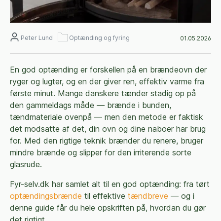
Peter Lund
Optænding og fyring
01.05.2026
En god optænding er forskellen på en brændeovn der
ryger og lugter, og en der giver ren, effektiv varme fra
første minut. Mange danskere tænder stadig op på
den gammeldags måde — brænde i bunden,
tændmateriale ovenpå — men den metode er faktisk
det modsatte af det, din ovn og dine naboer har brug
for. Med den rigtige teknik brænder du renere, bruger
mindre brænde og slipper for den irriterende sorte
glasrude.
Fyr-selv.dk har samlet alt til en god optænding: fra tørt
optændingsbrænde
til effektive
tændbreve
— og i
denne guide får du hele opskriften på, hvordan du gør
det rigtigt.