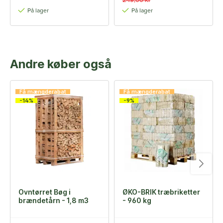
249,00 kr
På lager
På lager
Andre køber også
Få mængderabat
Få mængderabat
-14%
-9%
Ovntørret Bøg i
ØKO-BRIK træbriketter
brændetårn - 1,8 m3
- 960 kg