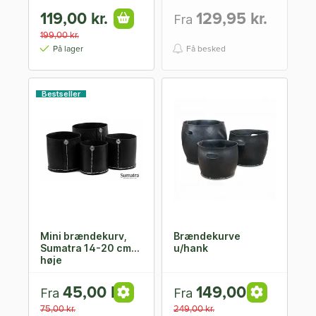
119,00 kr.
129,95 kr.
Fra
199,00 kr.
På lager
Få besked
Bestseller
Mini brændekurv,
Brændekurve
Sumatra 14-20 cm
u/hank
høje
45,00 kr.
149,00 kr.
Fra
Fra
75,00 kr.
249,00 kr.