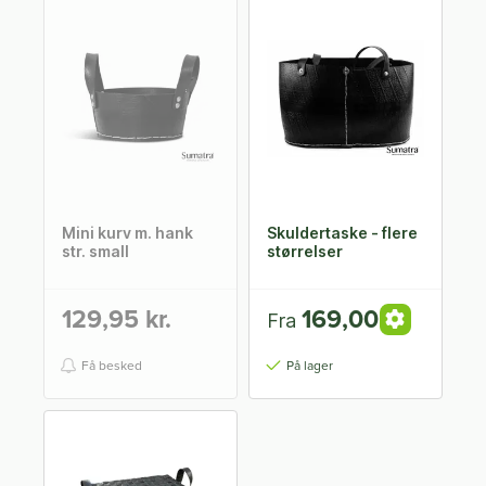
Mini kurv m. hank
Skuldertaske - flere
str. small
størrelser
129,95 kr.
169,00 kr.
Fra
Få besked
På lager