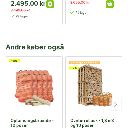
2.495,00 kr
3.695,00 kr
2.499,00 kr
På lager
På lager
Andre køber også
-8%
Få mængderabat
-7%
Optændingsbrænde -
Ovntørret ask - 1,8 m3
10 poser
og 10 poser