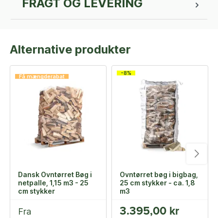
FRAGT OG LEVERING
Alternative produkter
-8%
Få mængderabat
Dansk Ovntørret Bøg i
Ovntørret bøg i bigbag,
netpalle, 1,15 m3 - 25
25 cm stykker - ca. 1,8
cm stykker
m3
3.395,00 kr
Fra