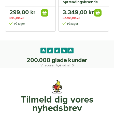
optændingsbrænde
299,00 kr
3.349,00 kr
325,00 kr
3.590,00 kr
På lager
På lager
200.000 glade kunder
Vi scorer
4,4
ud af
5
Tilmeld dig vores
nyhedsbrev