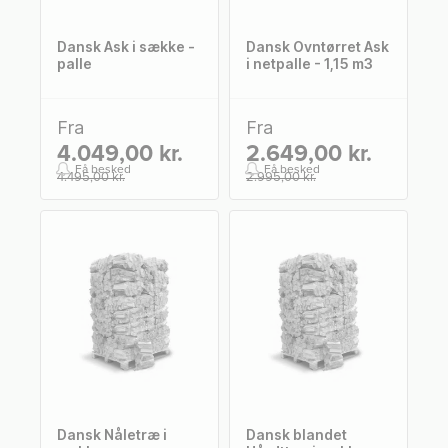
Dansk Ask i sække -
Dansk Ovntørret Ask
palle
i netpalle - 1,15 m3
Fra
Fra
4.049,00 kr.
2.649,00 kr.
Få besked
Få besked
4.495,00 kr.
2.995,00 kr.
Dansk Nåletræ i
Dansk blandet