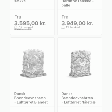
sække
Hårdttræ i sække -
palle
Fra
Fra
3.595,00 kr.
3.949,00 kr.
Få besked
Få besked
3.995,00 kr.
Dansk
Dansk
Brændeovnsbrænde
Brændeovnsbrænde
- Lufttørret Blandet
- Lufttørret Nåletræ
hårdttræ