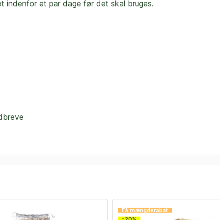
et indenfor et par dage før det skal bruges.
dbreve
Få mængderabat
-20%