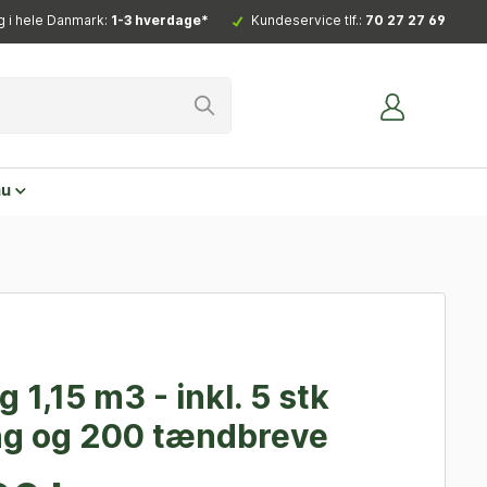
g i hele Danmark:
1-3 hverdage*
Kundeservice tlf.:
70 27 27 69
nu
 1,15 m3 - inkl. 5 stk
g og 200 tændbreve