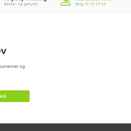
Rente- og gebyrfri
Ring
70 27 27 69
ev
nkurrencer og
eld