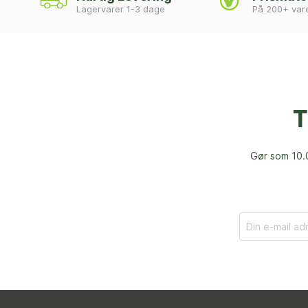
Lagervarer 1-3 dage
På 200+ var
T
Gør som 10.0