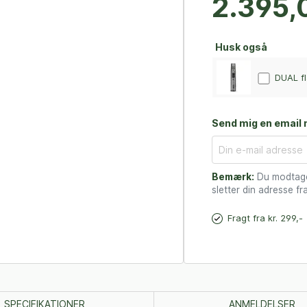
2.395,0
Husk også
DUAL fl
Send mig en email n
Bemærk:
Du modtager
sletter din adresse fra
Fragt fra kr. 299,-
SPECIFIKATIONER
ANMELDELSER