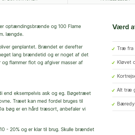
poser optændingsbrænde og 100 Flame
Værd a
cm. længde.
iver genplantet. Brændet er derefter
Træ fra
 meget lang brændetid og er noget af det
Kløvet o
 og flammer flot og afgiver masser af
Kortrej
Alt træ 
i end eksempelvis ask og eg. Bøgetræet
ovne. Træet kan med fordel bruges til
Bæredyg
 Da bøg er en hård træsort, anbefaler vi
0 - 20% og er klar til brug. Skulle brændet