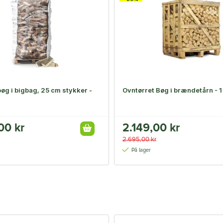
øg i bigbag, 25 cm stykker -
Ovntørret Bøg i brændetårn - 
00 kr
2.149,00 kr
2.695,00 kr
På lager