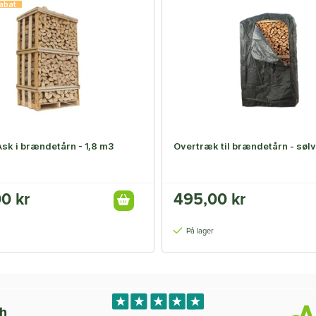
abat
Ask i brændetårn - 1,8 m3
Overtræk til brændetårn - sølv
0 kr
495,00 kr
På lager
ch