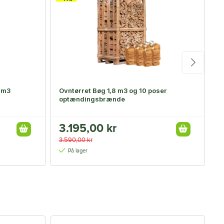
1 m3
Ovntørret Bøg 1,8 m3 og 10 poser
Ø
optændingsbrænde
3.195,00 kr
3
3.590,00 kr
3
På lager