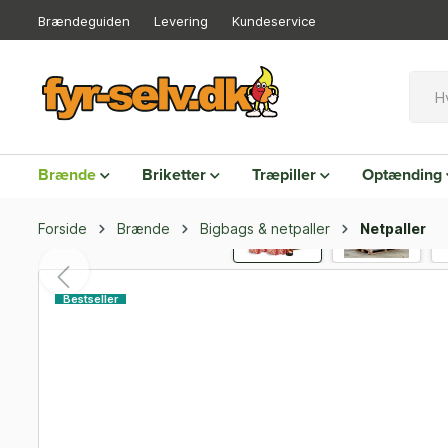
Brændeguiden
Levering
Kundeservice
Brænde
Briketter
Træpiller
Optænding
Forside
Brænde
Bigbags & netpaller
Netpaller
Bestseller