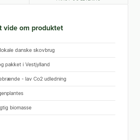
t vide om produktet
 lokale danske skovbrug
g pakket i Vestjylland
sebrænde - lav Co2 udledning
genplantes
tig biomasse