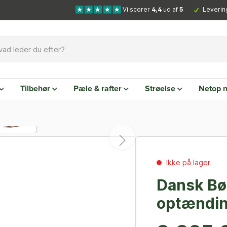
Vi scorer
4,4
ud af
5
Leverin
Tilbehør
Pæle & rafter
Strøelse
Netop 
Ikke på lager
Dansk Bøg
optændin