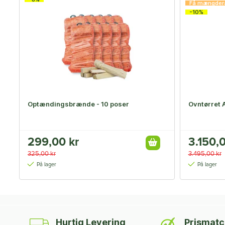
Få mængder
-10%
Optændingsbrænde - 10 poser
Ovntørret 
299,00 kr
3.150,0
325,00 kr
3.495,00 kr
På lager
På lager
Hurtig Levering
Prismat