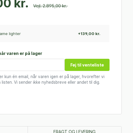
0 kr.
Vejl. 2.895,00 kr.
ame lighter
+139,00 kr.
år varen er på lager
Føj til venteliste
 kun én email, når varen igen er på lager, hvorefter vi
 listen. Vi sender ikke nyhedsbreve eller andet til dig.
FRAGT OG LEVERING