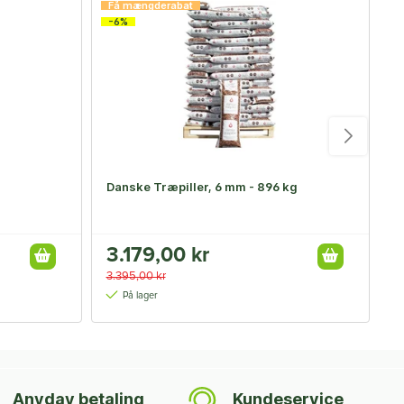
Få mængderabat
F
-6%
-
Danske Træpiller, 6 mm - 896 kg
O
3.179,00 kr
3
3.395,00 kr
3
På lager
Anyday betaling
Kundeservice