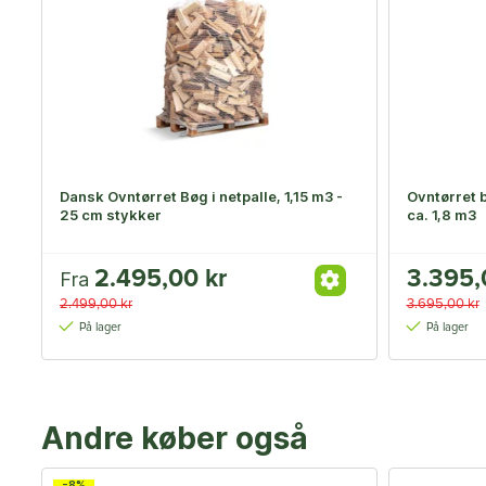
Dansk Ovntørret Bøg i netpalle, 1,15 m3 -
Ovntørret b
25 cm stykker
ca. 1,8 m3
2.495,00 kr
3.395,
Fra
2.499,00 kr
3.695,00 kr
På lager
På lager
Andre køber også
-8%