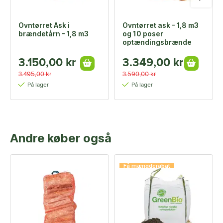
Ovntørret Ask i
Ovntørret ask - 1,8 m3
brændetårn - 1,8 m3
og 10 poser
optændingsbrænde
3.150,00 kr
3.349,00 kr
3.495,00 kr
3.590,00 kr
På lager
På lager
Andre køber også
Få mængderabat